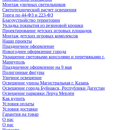
Монтаж уличных светильников
Светотехнический расчет освещения
Торги по 44-ФЗ и 223-ФЗ
Благоустройство территории
Укладка покрытия из резиновой крошки
Проектирование детских игровых площадок
Монтаж детских игровых комплексов
Наши проекты
Праздничное оформление
Новогоднее оформление города
Украшение световыми консолями и перетяжками г.
Мариуполь
Праздничное оформление на 9 мая
Полигонные фигуры
Уличное освещение
Освещение улицы Магистральная г. Казань
Освещение города Буйнакск, Республики Дагестан
Освещение парковки Леруа Мерлен
Как купить
Условия оплаты
Условия доставки
Гарантия на товар
О нас
О нас
Новости