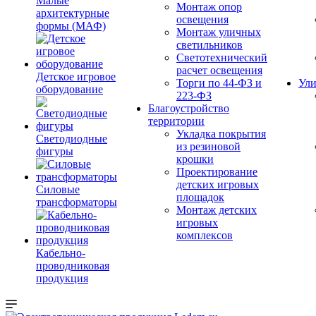
Малые
Монтаж опор
архитектурные
освещения
формы (МАФ)
Монтаж уличных
светильников
Светотехнический
расчет освещения
Детское игровое
Торги по 44-ФЗ и
Ули
оборудование
223-ФЗ
Благоустройство
территории
Укладка покрытия
Светодиодные
из резиновой
фигуры
крошки
Проектирование
детских игровых
Силовые
площадок
трансформаторы
Монтаж детских
игровых
комплексов
Кабельно-
проводниковая
продукция