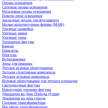
Опоры освещения
Силовые опоры освещения
Несиловые опоры освещения
Цоколи опор освещения
Закладные детали для фундамента
Малые архитектурные формы (МАФ)
Уличные скамейки
Уличные лавки
Уличные урны
Топиарные фигуры
Качели
Парклеты
Перголы
Велопарковки
Зоны для пикника
Детское игровое оборудование
Детские спортивные комплексы
Детские игровые комплексы
Игровое оборудование для детских площадок
Светодиодные фигуры
Новогодние уличные фигуры
Декорации ко Дню Победы (9 мая)
Декорации на день города
Силовые трансформаторы
Масляные трансформаторы