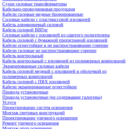
Сухие силовые трансформаторы
Кабельно-проводниковая продукция
Кабели силовые медные бронированные
Силовые кабели с пластмассовой изоляцией
Кабель алюминиевый силовой
Кабель силовой ВВГнг
Силовые кабели с изоляцией из сшитого полиэтилена
Кабель силовой с бумажной пропитанной изоляцией
Кабели огнестойкие и не распространяющие горение
Кабели силовые не распространяющие горение
Кабель контрольный
Кабель контрольный с изоляцией из полимерных композиций
Экранированные силовые кабели
Кабель силовой медный с изоляцией и оболочкой из
полимерных композиций
Кабель силовой с ПВХ изоляцией
Кабели экранированные огнестойкие
Провода установочные
Провода установочные (не содержащие галогены)
Услуги
Проектирование систем освещения
Монтаж световых конструкций
Проектирование уличного освещения
Ремонт уличного освещения
Монтаж опор освещения