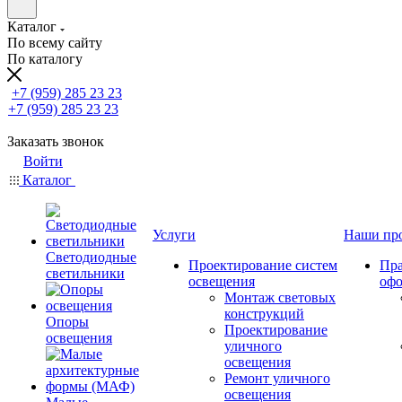
Каталог
По всему сайту
По каталогу
+7 (959) 285 23 23
+7 (959) 285 23 23
Заказать звонок
Войти
Каталог
Услуги
Наши пр
Светодиодные
Проектирование систем
Пра
светильники
освещения
оф
Монтаж световых
конструкций
Опоры
Проектирование
освещения
уличного
освещения
Ремонт уличного
освещения