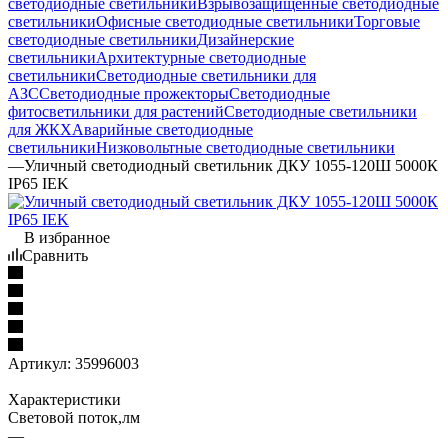
светодиодные светильники
Взрывозащищенные светодиодные
светильники
Офисные светодиодные светильники
Торговые
светодиодные светильники
Дизайнерские
светильники
Архитектурные светодиодные
светильники
Светодиодные светильники для
АЗС
Светодиодные прожекторы
Светодиодные
фитосветильники для растений
Светодиодные светильники
для ЖКХ
Аварийные светодиодные
светильники
Низковольтные светодиодные светильники
—
Уличный светодиодный светильник ДКУ 1055-120Ш 5000К
IP65 IEK
В избранное
Сравнить
Артикул:
35996003
Характеристики
Световой поток,лм
—