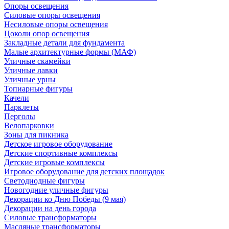
Опоры освещения
Силовые опоры освещения
Несиловые опоры освещения
Цоколи опор освещения
Закладные детали для фундамента
Малые архитектурные формы (МАФ)
Уличные скамейки
Уличные лавки
Уличные урны
Топиарные фигуры
Качели
Парклеты
Перголы
Велопарковки
Зоны для пикника
Детское игровое оборудование
Детские спортивные комплексы
Детские игровые комплексы
Игровое оборудование для детских площадок
Светодиодные фигуры
Новогодние уличные фигуры
Декорации ко Дню Победы (9 мая)
Декорации на день города
Силовые трансформаторы
Масляные трансформаторы