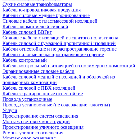
Сухие силовые трансформаторы
Кабельно-проводниковая продукция
Кабели силовые медные бронированные
Силовые кабели с пластмассовой изоляцией
Кабель алюминиевый силовой
Кабель силовой ВВГнг
Силовые кабели с изоляцией из сшитого полиэтилена
Кабель силовой с бумажной пропитанной изоляцией
Кабели огнестойкие и не распространяющие горение
Кабели силовые не распространяющие горение
Кабель контрольный
Кабель контрольный с изоляцией из полимерных композиций
Экранированные силовые кабели
Кабель силовой медный с изоляцией и оболочкой из
полимерных композиций
Кабель силовой с ПВХ изоляцией
Кабели экранированные огнестойкие
Провода установочные
Провода установочные (не содержащие галогены)
Услуги
Проектирование систем освещения
Монтаж световых конструкций
Проектирование уличного освещения
Ремонт уличного освещения
Монтаж опор освещения