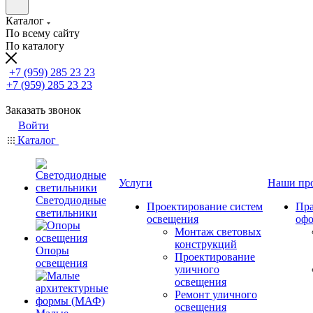
Каталог
По всему сайту
По каталогу
+7 (959) 285 23 23
+7 (959) 285 23 23
Заказать звонок
Войти
Каталог
Услуги
Наши пр
Светодиодные
Проектирование систем
Пра
светильники
освещения
оф
Монтаж световых
конструкций
Опоры
Проектирование
освещения
уличного
освещения
Ремонт уличного
освещения