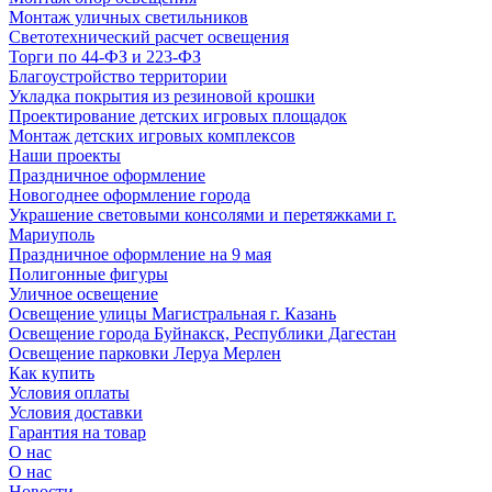
Монтаж уличных светильников
Светотехнический расчет освещения
Торги по 44-ФЗ и 223-ФЗ
Благоустройство территории
Укладка покрытия из резиновой крошки
Проектирование детских игровых площадок
Монтаж детских игровых комплексов
Наши проекты
Праздничное оформление
Новогоднее оформление города
Украшение световыми консолями и перетяжками г.
Мариуполь
Праздничное оформление на 9 мая
Полигонные фигуры
Уличное освещение
Освещение улицы Магистральная г. Казань
Освещение города Буйнакск, Республики Дагестан
Освещение парковки Леруа Мерлен
Как купить
Условия оплаты
Условия доставки
Гарантия на товар
О нас
О нас
Новости