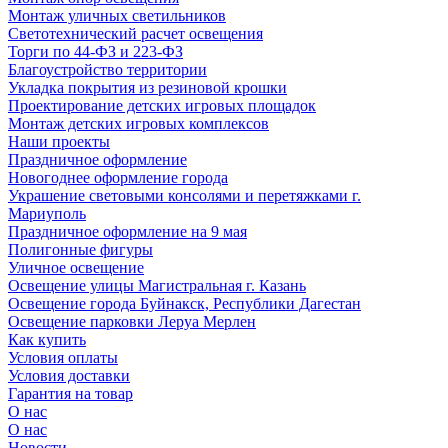
Монтаж уличных светильников
Светотехнический расчет освещения
Торги по 44-ФЗ и 223-ФЗ
Благоустройство территории
Укладка покрытия из резиновой крошки
Проектирование детских игровых площадок
Монтаж детских игровых комплексов
Наши проекты
Праздничное оформление
Новогоднее оформление города
Украшение световыми консолями и перетяжками г.
Мариуполь
Праздничное оформление на 9 мая
Полигонные фигуры
Уличное освещение
Освещение улицы Магистральная г. Казань
Освещение города Буйнакск, Республики Дагестан
Освещение парковки Леруа Мерлен
Как купить
Условия оплаты
Условия доставки
Гарантия на товар
О нас
О нас
Новости