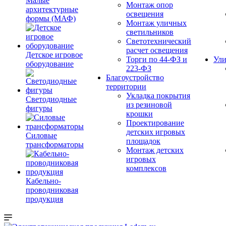
Малые
Монтаж опор
архитектурные
освещения
формы (МАФ)
Монтаж уличных
светильников
Светотехнический
расчет освещения
Детское игровое
Торги по 44-ФЗ и
Ули
оборудование
223-ФЗ
Благоустройство
территории
Укладка покрытия
Светодиодные
из резиновой
фигуры
крошки
Проектирование
детских игровых
Силовые
площадок
трансформаторы
Монтаж детских
игровых
комплексов
Кабельно-
проводниковая
продукция