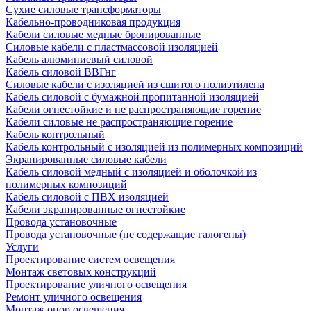
Сухие силовые трансформаторы
Кабельно-проводниковая продукция
Кабели силовые медные бронированные
Силовые кабели с пластмассовой изоляцией
Кабель алюминиевый силовой
Кабель силовой ВВГнг
Силовые кабели с изоляцией из сшитого полиэтилена
Кабель силовой с бумажной пропитанной изоляцией
Кабели огнестойкие и не распространяющие горение
Кабели силовые не распространяющие горение
Кабель контрольный
Кабель контрольный с изоляцией из полимерных композиций
Экранированные силовые кабели
Кабель силовой медный с изоляцией и оболочкой из
полимерных композиций
Кабель силовой с ПВХ изоляцией
Кабели экранированные огнестойкие
Провода установочные
Провода установочные (не содержащие галогены)
Услуги
Проектирование систем освещения
Монтаж световых конструкций
Проектирование уличного освещения
Ремонт уличного освещения
Монтаж опор освещения