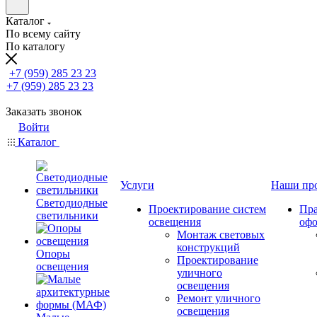
Каталог
По всему сайту
По каталогу
+7 (959) 285 23 23
+7 (959) 285 23 23
Заказать звонок
Войти
Каталог
Услуги
Наши пр
Светодиодные
Проектирование систем
Пра
светильники
освещения
оф
Монтаж световых
конструкций
Опоры
Проектирование
освещения
уличного
освещения
Ремонт уличного
освещения