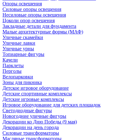
Опоры освещения
Силовые опоры освещения
Несиловые опоры освещения
Цоколи опор освещения
Закладные детали для фундамента
Малые архитектурные формы (МАФ)
Уличные скамейки
Уличные лавки
Уличные урны
Топиарные фигуры
Качели
Парклеты
Перголы
Велопарковки
Зоны для пикника
Детское игровое оборудование
Детские спортивные комплексы
Детские игровые комплексы
Игровое оборудование для детских площадок
Светодиодные фигуры
Новогодние уличные фигуры
Декорации ко Дню Победы (9 мая)
Декорации на день города
Силовые трансформаторы
Масляные трансформаторы