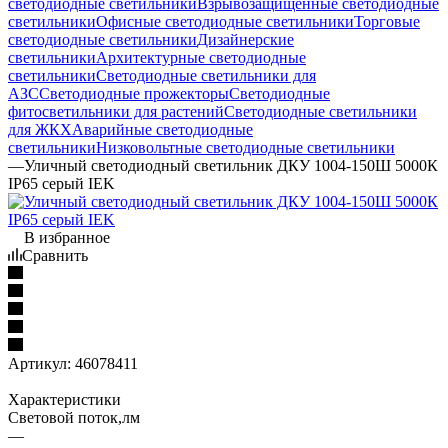
светодиодные светильники
Взрывозащищенные светодиодные
светильники
Офисные светодиодные светильники
Торговые
светодиодные светильники
Дизайнерские
светильники
Архитектурные светодиодные
светильники
Светодиодные светильники для
АЗС
Светодиодные прожекторы
Светодиодные
фитосветильники для растений
Светодиодные светильники
для ЖКХ
Аварийные светодиодные
светильники
Низковольтные светодиодные светильники
—
Уличный светодиодный светильник ДКУ 1004-150Ш 5000К
IP65 серый IEK
В избранное
Сравнить
Артикул:
46078411
Характеристики
Световой поток,лм
—