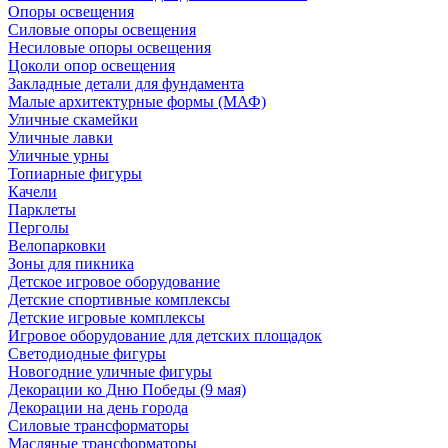
Опоры освещения
Силовые опоры освещения
Несиловые опоры освещения
Цоколи опор освещения
Закладные детали для фундамента
Малые архитектурные формы (МАФ)
Уличные скамейки
Уличные лавки
Уличные урны
Топиарные фигуры
Качели
Парклеты
Перголы
Велопарковки
Зоны для пикника
Детское игровое оборудование
Детские спортивные комплексы
Детские игровые комплексы
Игровое оборудование для детских площадок
Светодиодные фигуры
Новогодние уличные фигуры
Декорации ко Дню Победы (9 мая)
Декорации на день города
Силовые трансформаторы
Масляные трансформаторы