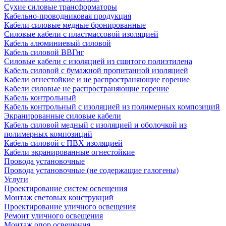
Сухие силовые трансформаторы
Кабельно-проводниковая продукция
Кабели силовые медные бронированные
Силовые кабели с пластмассовой изоляцией
Кабель алюминиевый силовой
Кабель силовой ВВГнг
Силовые кабели с изоляцией из сшитого полиэтилена
Кабель силовой с бумажной пропитанной изоляцией
Кабели огнестойкие и не распространяющие горение
Кабели силовые не распространяющие горение
Кабель контрольный
Кабель контрольный с изоляцией из полимерных композиций
Экранированные силовые кабели
Кабель силовой медный с изоляцией и оболочкой из
полимерных композиций
Кабель силовой с ПВХ изоляцией
Кабели экранированные огнестойкие
Провода установочные
Провода установочные (не содержащие галогены)
Услуги
Проектирование систем освещения
Монтаж световых конструкций
Проектирование уличного освещения
Ремонт уличного освещения
Монтаж опор освещения