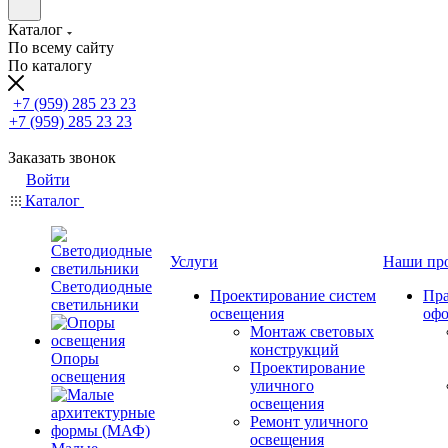
Каталог
По всему сайту
По каталогу
+7 (959) 285 23 23
+7 (959) 285 23 23
Заказать звонок
Войти
Каталог
Услуги
Наши пр
Светодиодные
Проектирование систем
Пра
светильники
освещения
оф
Монтаж световых
конструкций
Опоры
Проектирование
освещения
уличного
освещения
Ремонт уличного
освещения