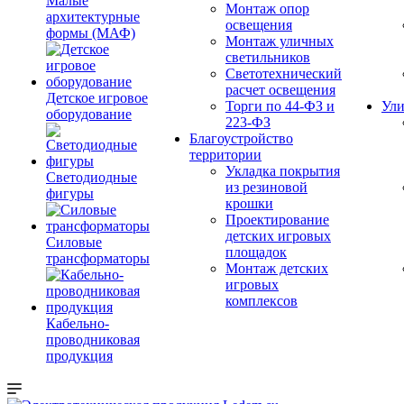
Малые
Монтаж опор
архитектурные
освещения
формы (МАФ)
Монтаж уличных
светильников
Светотехнический
расчет освещения
Детское игровое
Торги по 44-ФЗ и
Ули
оборудование
223-ФЗ
Благоустройство
территории
Укладка покрытия
Светодиодные
из резиновой
фигуры
крошки
Проектирование
детских игровых
Силовые
площадок
трансформаторы
Монтаж детских
игровых
комплексов
Кабельно-
проводниковая
продукция