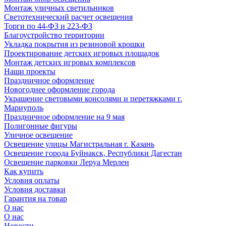
Монтаж уличных светильников
Светотехнический расчет освещения
Торги по 44-ФЗ и 223-ФЗ
Благоустройство территории
Укладка покрытия из резиновой крошки
Проектирование детских игровых площадок
Монтаж детских игровых комплексов
Наши проекты
Праздничное оформление
Новогоднее оформление города
Украшение световыми консолями и перетяжками г.
Мариуполь
Праздничное оформление на 9 мая
Полигонные фигуры
Уличное освещение
Освещение улицы Магистральная г. Казань
Освещение города Буйнакск, Республики Дагестан
Освещение парковки Леруа Мерлен
Как купить
Условия оплаты
Условия доставки
Гарантия на товар
О нас
О нас
Новости