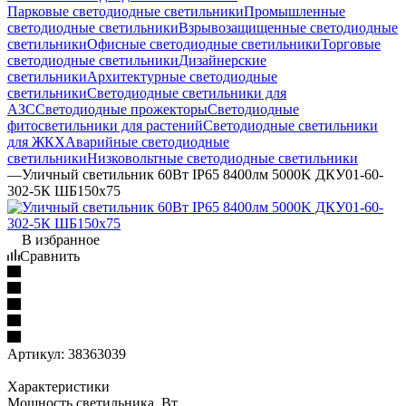
Парковые светодиодные светильники
Промышленные
светодиодные светильники
Взрывозащищенные светодиодные
светильники
Офисные светодиодные светильники
Торговые
светодиодные светильники
Дизайнерские
светильники
Архитектурные светодиодные
светильники
Светодиодные светильники для
АЗС
Светодиодные прожекторы
Светодиодные
фитосветильники для растений
Светодиодные светильники
для ЖКХ
Аварийные светодиодные
светильники
Низковольтные светодиодные светильники
—
Уличный светильник 60Вт IP65 8400лм 5000K ДКУ01-60-
302-5К ШБ150х75
В избранное
Сравнить
Артикул:
38363039
Характеристики
Мощность светильника, Вт