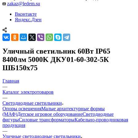
zakaz@ledem.su
Вконтакте
Яндекс.Дзен
Уличный светильник 60Вт IP65
8400лм 5000K ДКУ01-60-302-5К
ШБ150х75
Главная
—
Каталог электротоваров
—
Светодиодные светильники
Опоры освещения
Малые архитектурные формы
(МАФ)
Детское игровое оборудование
Светодиодные
фигуры
Силовые трансформаторы
Кабельно-проводниковая
продукция
—
Уличные светодиодные светильники