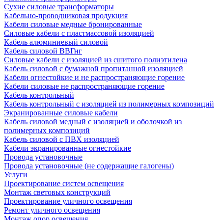
Сухие силовые трансформаторы
Кабельно-проводниковая продукция
Кабели силовые медные бронированные
Силовые кабели с пластмассовой изоляцией
Кабель алюминиевый силовой
Кабель силовой ВВГнг
Силовые кабели с изоляцией из сшитого полиэтилена
Кабель силовой с бумажной пропитанной изоляцией
Кабели огнестойкие и не распространяющие горение
Кабели силовые не распространяющие горение
Кабель контрольный
Кабель контрольный с изоляцией из полимерных композиций
Экранированные силовые кабели
Кабель силовой медный с изоляцией и оболочкой из
полимерных композиций
Кабель силовой с ПВХ изоляцией
Кабели экранированные огнестойкие
Провода установочные
Провода установочные (не содержащие галогены)
Услуги
Проектирование систем освещения
Монтаж световых конструкций
Проектирование уличного освещения
Ремонт уличного освещения
Монтаж опор освещения