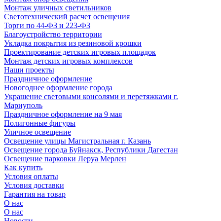
Монтаж уличных светильников
Светотехнический расчет освещения
Торги по 44-ФЗ и 223-ФЗ
Благоустройство территории
Укладка покрытия из резиновой крошки
Проектирование детских игровых площадок
Монтаж детских игровых комплексов
Наши проекты
Праздничное оформление
Новогоднее оформление города
Украшение световыми консолями и перетяжками г.
Мариуполь
Праздничное оформление на 9 мая
Полигонные фигуры
Уличное освещение
Освещение улицы Магистральная г. Казань
Освещение города Буйнакск, Республики Дагестан
Освещение парковки Леруа Мерлен
Как купить
Условия оплаты
Условия доставки
Гарантия на товар
О нас
О нас
Новости