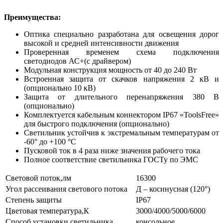
Преимущества:
Оптика специально разработана для освещения дорог
высокой и средней интенсивности движения
Проверенная временем схема подключения
светодиод
ов
АС+
(
с драйвером)
Модульная конструкция мощность от 40 до 240 Вт
Встроенная защита от скачков напряжения 2 кВ и
(опционально 10 кВ)
Защита от длительного перенапряжения 380 В
(опционально)
Комплектуется кабельным коннектором IP67 «ToolsFree»
для быстрого подключения (опционально)
Светильник устойчив к экстремальным температурам от
-60° до +100 °С
Пусковой ток в 4 раза ниже значения рабочего тока
Полное соответствие светильника ГОСТу по ЭМС
Световой поток,лм
16300
Угол рассеивания светового потока
Д – косинусная (120°)
Степень защиты
IP67
Цветовая температура,К
3000/4000/5000/6000
Способ установки светильника
консольное