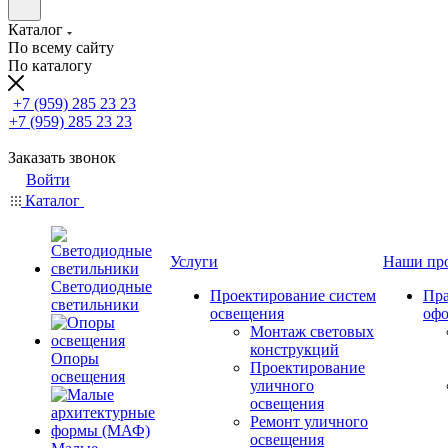
Каталог
По всему сайту
По каталогу
+7 (959) 285 23 23
+7 (959) 285 23 23
Заказать звонок
Войти
Каталог
Услуги
Наши пр
Светодиодные
Проектирование систем
Пра
светильники
освещения
оф
Монтаж световых
конструкций
Опоры
Проектирование
освещения
уличного
освещения
Ремонт уличного
освещения