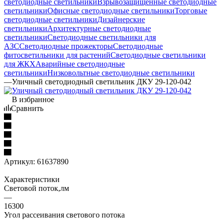
светодиодные светильники
Взрывозащищенные светодиодные
светильники
Офисные светодиодные светильники
Торговые
светодиодные светильники
Дизайнерские
светильники
Архитектурные светодиодные
светильники
Светодиодные светильники для
АЗС
Светодиодные прожекторы
Светодиодные
фитосветильники для растений
Светодиодные светильники
для ЖКХ
Аварийные светодиодные
светильники
Низковольтные светодиодные светильники
—
Уличный светодиодный светильник ДКУ 29-120-042
В избранное
Сравнить
Артикул:
61637890
Характеристики
Световой поток,лм
—
16300
Угол рассеивания светового потока