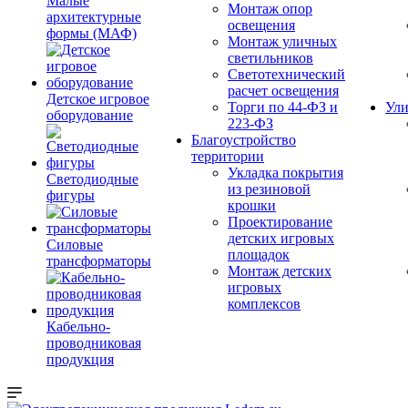
Малые
Монтаж опор
архитектурные
освещения
формы (МАФ)
Монтаж уличных
светильников
Светотехнический
расчет освещения
Детское игровое
Торги по 44-ФЗ и
Ули
оборудование
223-ФЗ
Благоустройство
территории
Укладка покрытия
Светодиодные
из резиновой
фигуры
крошки
Проектирование
детских игровых
Силовые
площадок
трансформаторы
Монтаж детских
игровых
комплексов
Кабельно-
проводниковая
продукция