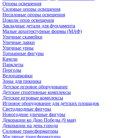
Опоры освещения
Силовые опоры освещения
Несиловые опоры освещения
Цоколи опор освещения
Закладные детали для фундамента
Малые архитектурные формы (МАФ)
Уличные скамейки
Уличные лавки
Уличные урны
Топиарные фигуры
Качели
Парклеты
Перголы
Велопарковки
Зоны для пикника
Детское игровое оборудование
Детские спортивные комплексы
Детские игровые комплексы
Игровое оборудование для детских площадок
Светодиодные фигуры
Новогодние уличные фигуры
Декорации ко Дню Победы (9 мая)
Декорации на день города
Силовые трансформаторы
Масляные трансформаторы