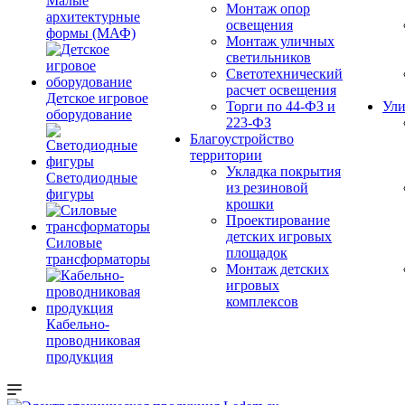
Малые
Монтаж опор
архитектурные
освещения
формы (МАФ)
Монтаж уличных
светильников
Светотехнический
расчет освещения
Детское игровое
Торги по 44-ФЗ и
Ули
оборудование
223-ФЗ
Благоустройство
территории
Укладка покрытия
Светодиодные
из резиновой
фигуры
крошки
Проектирование
детских игровых
Силовые
площадок
трансформаторы
Монтаж детских
игровых
комплексов
Кабельно-
проводниковая
продукция