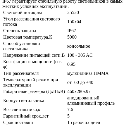
IP67 гарантирует стабильную работу светильников в самых
жестких условиях эксплуатации.
Световой поток,лм
25520
Угол рассеивания светового
150х64
потока
Степень защиты
IP67
Цветовая температура,К
5000
Способ установки
консольное
светильника
Напряжение питающей сети,В
100 - 305 AC
Коэффициент мощности (cos
0.95
φ)
Тип рассеивателя
мультилинза ПММА
Температурный режим при
от -60 до +40
эксплуатации
Габаритные размеры (ДхШхВ)
460х280х97
анодированный
Корпус светильника
алюминиевый профиль
Вес светильника,кг
7.6
Гарантийный срок,лет
5
Срок поставки
15 рабочих дней