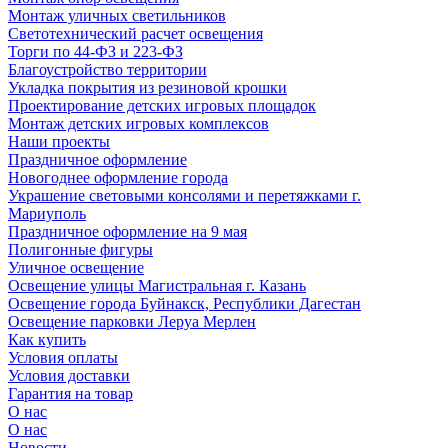
Монтаж уличных светильников
Светотехнический расчет освещения
Торги по 44-ФЗ и 223-ФЗ
Благоустройство территории
Укладка покрытия из резиновой крошки
Проектирование детских игровых площадок
Монтаж детских игровых комплексов
Наши проекты
Праздничное оформление
Новогоднее оформление города
Украшение световыми консолями и перетяжками г.
Мариуполь
Праздничное оформление на 9 мая
Полигонные фигуры
Уличное освещение
Освещение улицы Магистральная г. Казань
Освещение города Буйнакск, Республики Дагестан
Освещение парковки Леруа Мерлен
Как купить
Условия оплаты
Условия доставки
Гарантия на товар
О нас
О нас
Новости