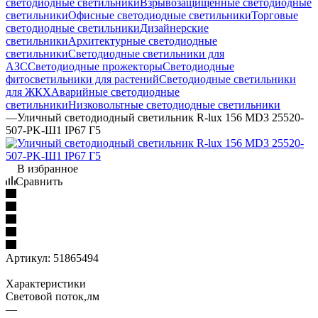
светодиодные светильники
Взрывозащищенные светодиодные
светильники
Офисные светодиодные светильники
Торговые
светодиодные светильники
Дизайнерские
светильники
Архитектурные светодиодные
светильники
Светодиодные светильники для
АЗС
Светодиодные прожекторы
Светодиодные
фитосветильники для растений
Светодиодные светильники
для ЖКХ
Аварийные светодиодные
светильники
Низковольтные светодиодные светильники
—
Уличный светодиодный светильник R-lux 156 MD3 25520-
507-PK-Ш1 IP67 Г5
В избранное
Сравнить
Артикул:
51865494
Характеристики
Световой поток,лм
—