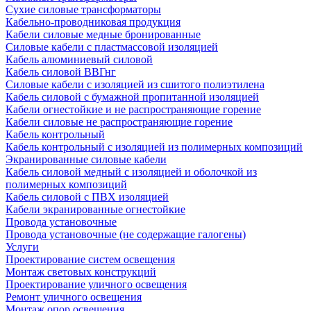
Сухие силовые трансформаторы
Кабельно-проводниковая продукция
Кабели силовые медные бронированные
Силовые кабели с пластмассовой изоляцией
Кабель алюминиевый силовой
Кабель силовой ВВГнг
Силовые кабели с изоляцией из сшитого полиэтилена
Кабель силовой с бумажной пропитанной изоляцией
Кабели огнестойкие и не распространяющие горение
Кабели силовые не распространяющие горение
Кабель контрольный
Кабель контрольный с изоляцией из полимерных композиций
Экранированные силовые кабели
Кабель силовой медный с изоляцией и оболочкой из
полимерных композиций
Кабель силовой с ПВХ изоляцией
Кабели экранированные огнестойкие
Провода установочные
Провода установочные (не содержащие галогены)
Услуги
Проектирование систем освещения
Монтаж световых конструкций
Проектирование уличного освещения
Ремонт уличного освещения
Монтаж опор освещения