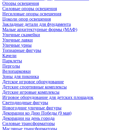
Опоры освещения
Силовые опоры освещения
Несиловые опоры освещения
Цоколи опор освещения
Закладные детали для фундамента
Малые архитектурные формы (МАФ)
Уличные скамейки
Уличные лавки
Уличные урны
Топиарные фигуры
Качели
Парклеты
Перголы
Велопарковки
Зоны для пикника
Детское игровое оборудование
Детские спортивные комплексы
Детские игровые комплексы
Игровое оборудование для детских площадок
Светодиодные фигуры
Новогодние уличные фигуры
Декорации ко Дню Победы (9 мая)
Декорации на день города
Силовые трансформаторы
Масляные трансформаторы