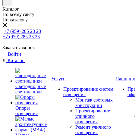
Каталог
По всему сайту
По каталогу
+7 (959) 285 23 23
+7 (959) 285 23 23
Заказать звонок
Войти
Каталог
Услуги
Наши пр
Светодиодные
Проектирование систем
Пра
светильники
освещения
оф
Монтаж световых
конструкций
Опоры
Проектирование
освещения
уличного
освещения
Ремонт уличного
освещения