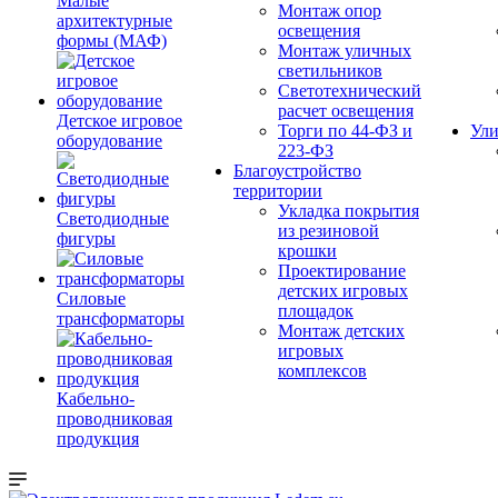
Малые
Монтаж опор
архитектурные
освещения
формы (МАФ)
Монтаж уличных
светильников
Светотехнический
расчет освещения
Детское игровое
Торги по 44-ФЗ и
Ули
оборудование
223-ФЗ
Благоустройство
территории
Укладка покрытия
Светодиодные
из резиновой
фигуры
крошки
Проектирование
детских игровых
Силовые
площадок
трансформаторы
Монтаж детских
игровых
комплексов
Кабельно-
проводниковая
продукция