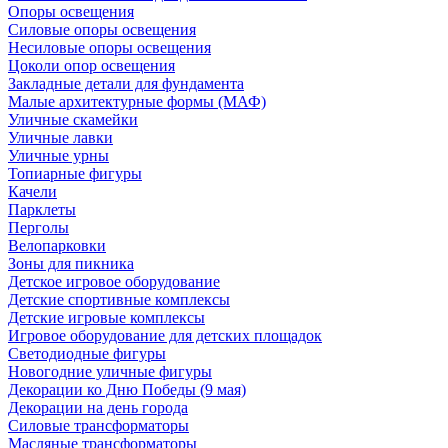
Опоры освещения
Силовые опоры освещения
Несиловые опоры освещения
Цоколи опор освещения
Закладные детали для фундамента
Малые архитектурные формы (МАФ)
Уличные скамейки
Уличные лавки
Уличные урны
Топиарные фигуры
Качели
Парклеты
Перголы
Велопарковки
Зоны для пикника
Детское игровое оборудование
Детские спортивные комплексы
Детские игровые комплексы
Игровое оборудование для детских площадок
Светодиодные фигуры
Новогодние уличные фигуры
Декорации ко Дню Победы (9 мая)
Декорации на день города
Силовые трансформаторы
Масляные трансформаторы