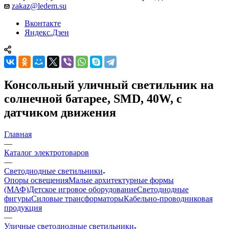
zakaz@ledem.su
Вконтакте
Яндекс.Дзен
Консольный уличный светильник на
солнечной батарее, SMD, 40W, с
датчиком движения
Главная
—
Каталог электротоваров
—
Светодиодные светильники
Опоры освещения
Малые архитектурные формы
(МАФ)
Детское игровое оборудование
Светодиодные
фигуры
Силовые трансформаторы
Кабельно-проводниковая
продукция
—
Уличные светодиодные светильники