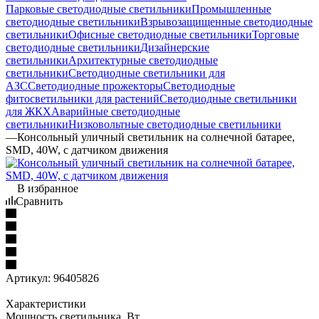
Парковые светодиодные светильники
Промышленные
светодиодные светильники
Взрывозащищенные светодиодные
светильники
Офисные светодиодные светильники
Торговые
светодиодные светильники
Дизайнерские
светильники
Архитектурные светодиодные
светильники
Светодиодные светильники для
АЗС
Светодиодные прожекторы
Светодиодные
фитосветильники для растений
Светодиодные светильники
для ЖКХ
Аварийные светодиодные
светильники
Низковольтные светодиодные светильники
—
Консольный уличный светильник на солнечной батарее,
SMD, 40W, с датчиком движения
В избранное
Сравнить
Артикул:
96405826
Характеристики
Мощность светильника, Вт