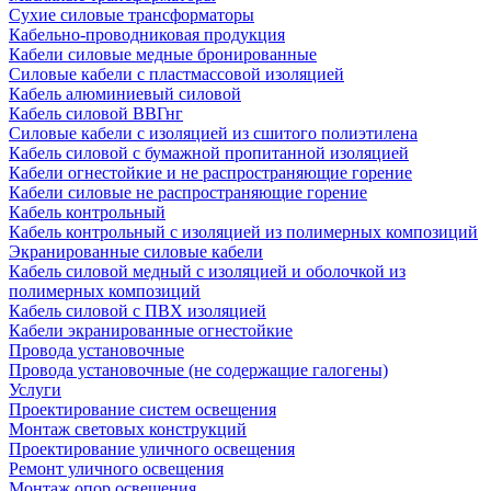
Сухие силовые трансформаторы
Кабельно-проводниковая продукция
Кабели силовые медные бронированные
Силовые кабели с пластмассовой изоляцией
Кабель алюминиевый силовой
Кабель силовой ВВГнг
Силовые кабели с изоляцией из сшитого полиэтилена
Кабель силовой с бумажной пропитанной изоляцией
Кабели огнестойкие и не распространяющие горение
Кабели силовые не распространяющие горение
Кабель контрольный
Кабель контрольный с изоляцией из полимерных композиций
Экранированные силовые кабели
Кабель силовой медный с изоляцией и оболочкой из
полимерных композиций
Кабель силовой с ПВХ изоляцией
Кабели экранированные огнестойкие
Провода установочные
Провода установочные (не содержащие галогены)
Услуги
Проектирование систем освещения
Монтаж световых конструкций
Проектирование уличного освещения
Ремонт уличного освещения
Монтаж опор освещения