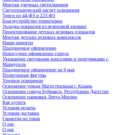
Монтаж уличных светильников
Светотехнический расчет освещения
Торги по 44-ФЗ и 223-ФЗ
Благоустройство территории
Укладка покрытия из резиновой крошки
Проектирование детских игровых площадок
Монтаж детских игровых комплексов
Наши проекты
Праздничное оформление
Новогоднее оформление города
Украшение световыми консолями и перетяжками г.
Мариуполь
Праздничное оформление на 9 мая
Полигонные фигуры
Уличное освещение
Освещение улицы Магистральная г. Казань
Освещение города Буйнакск, Республики Дагестан
Освещение парковки Леруа Мерлен
Как купить
Условия оплаты
Условия доставки
Гарантия на товар
О нас
О нас
Новости