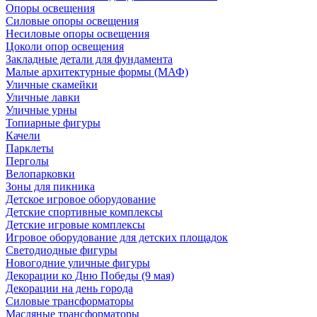
Опоры освещения
Силовые опоры освещения
Несиловые опоры освещения
Цоколи опор освещения
Закладные детали для фундамента
Малые архитектурные формы (МАФ)
Уличные скамейки
Уличные лавки
Уличные урны
Топиарные фигуры
Качели
Парклеты
Перголы
Велопарковки
Зоны для пикника
Детское игровое оборудование
Детские спортивные комплексы
Детские игровые комплексы
Игровое оборудование для детских площадок
Светодиодные фигуры
Новогодние уличные фигуры
Декорации ко Дню Победы (9 мая)
Декорации на день города
Силовые трансформаторы
Масляные трансформаторы