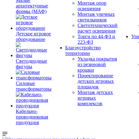
Малые
Монтаж опор
архитектурные
освещения
формы (МАФ)
Монтаж уличных
светильников
Светотехнический
расчет освещения
Детское игровое
Торги по 44-ФЗ и
Ули
оборудование
223-ФЗ
Благоустройство
территории
Укладка покрытия
Светодиодные
из резиновой
фигуры
крошки
Проектирование
детских игровых
Силовые
площадок
трансформаторы
Монтаж детских
игровых
комплексов
Кабельно-
проводниковая
продукция