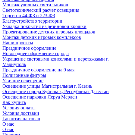
Монтаж уличных светильников
Светотехнический расчет освещения
Торги по 44-ФЗ и 223-ФЗ
Благоустройство территории
Укладка покрытия из резиновой крошки
Проектирование детских игровых площадок
Монтаж детских игровых комплексов
Наши проекты
Праздничное оформление
Новогоднее оформление города
Украшение световыми консолями и перетяжками г.
Мариуполь
Праздничное оформление на 9 мая
Полигонные фигуры
Уличное освещение
Освещение улицы Магистральная г. Казань
Освещение города Буйнакск, Республики Дагестан
Освещение парковки Леруа Мерлен
Как купить
Условия оплаты
Условия доставки
Гарантия на товар
О нас
О нас
Новости