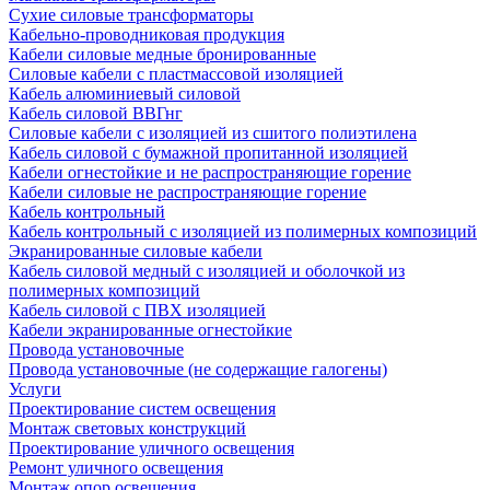
Сухие силовые трансформаторы
Кабельно-проводниковая продукция
Кабели силовые медные бронированные
Силовые кабели с пластмассовой изоляцией
Кабель алюминиевый силовой
Кабель силовой ВВГнг
Силовые кабели с изоляцией из сшитого полиэтилена
Кабель силовой с бумажной пропитанной изоляцией
Кабели огнестойкие и не распространяющие горение
Кабели силовые не распространяющие горение
Кабель контрольный
Кабель контрольный с изоляцией из полимерных композиций
Экранированные силовые кабели
Кабель силовой медный с изоляцией и оболочкой из
полимерных композиций
Кабель силовой с ПВХ изоляцией
Кабели экранированные огнестойкие
Провода установочные
Провода установочные (не содержащие галогены)
Услуги
Проектирование систем освещения
Монтаж световых конструкций
Проектирование уличного освещения
Ремонт уличного освещения
Монтаж опор освещения