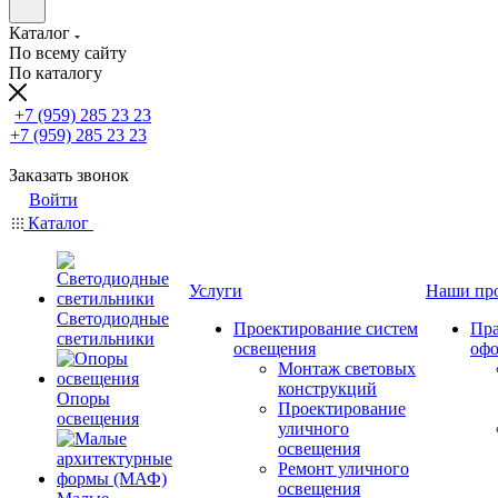
Каталог
По всему сайту
По каталогу
+7 (959) 285 23 23
+7 (959) 285 23 23
Заказать звонок
Войти
Каталог
Услуги
Наши пр
Светодиодные
Проектирование систем
Пра
светильники
освещения
оф
Монтаж световых
конструкций
Опоры
Проектирование
освещения
уличного
освещения
Ремонт уличного
освещения