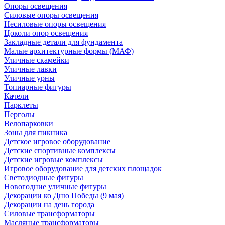
Опоры освещения
Силовые опоры освещения
Несиловые опоры освещения
Цоколи опор освещения
Закладные детали для фундамента
Малые архитектурные формы (МАФ)
Уличные скамейки
Уличные лавки
Уличные урны
Топиарные фигуры
Качели
Парклеты
Перголы
Велопарковки
Зоны для пикника
Детское игровое оборудование
Детские спортивные комплексы
Детские игровые комплексы
Игровое оборудование для детских площадок
Светодиодные фигуры
Новогодние уличные фигуры
Декорации ко Дню Победы (9 мая)
Декорации на день города
Силовые трансформаторы
Масляные трансформаторы