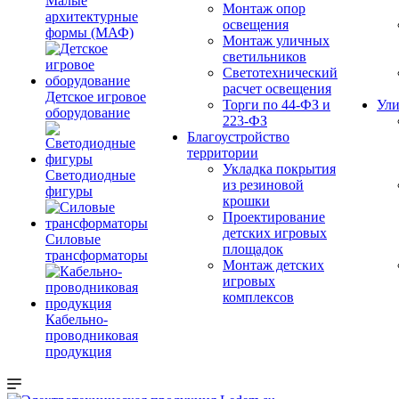
Малые
Монтаж опор
архитектурные
освещения
формы (МАФ)
Монтаж уличных
светильников
Светотехнический
расчет освещения
Детское игровое
Торги по 44-ФЗ и
Ули
оборудование
223-ФЗ
Благоустройство
территории
Укладка покрытия
Светодиодные
из резиновой
фигуры
крошки
Проектирование
детских игровых
Силовые
площадок
трансформаторы
Монтаж детских
игровых
комплексов
Кабельно-
проводниковая
продукция