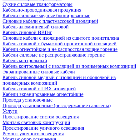
Сухие силовые трансформаторы
Кабельно-проводниковая продукция
Кабели силовые медные бронированные
Силовые кабели с пластмассовой изоляцией
Кабель алюминиевый силовой
Кабель силовой ВВГнг
Силовые кабели с изоляцией из сшитого полиэтилена
Кабель силовой с бумажной пропитанной изоляцией
Кабели огнестойкие и не распространяющие горение
Кабели силовые не распространяющие горение
Кабель контрольный
Кабель контрольный с изоляцией из полимерных композиций
Экранированные силовые кабели
Кабель силовой медный с изоляцией и оболочкой из
полимерных композиций
Кабель силовой с ПВХ изоляцией
Кабели экранированные огнестойкие
Провода установочные
Провода установочные (не содержащие галогены)
Услуги
Проектирование систем освещения
Монтаж световых конструкций
Проектирование уличного освещения
Ремонт уличного освещения
Монтаж опор освещения