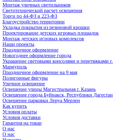
Монтаж уличных светильников
Светотехнический расчет освещения
Торги по 44-ФЗ и 223-ФЗ
Благоустройство территории
Укладка покрытия из резиновой крошки
Проектирование детских игровых площадок
Монтаж детских игровых комплексов
Наши проекты
Праздничное оформление
Новогоднее оформление города
Украшение световыми консолями и перетяжками г.
Мариуполь
Праздничное оформление на 9 мая
Полигонные фигуры
Уличное освещение
Освещение улицы Магистральная г. Казань
Освещение города Буйнакск, Республики Дагестан
Освещение парковки Леруа Мерлен
Как купить
Условия оплаты
Условия доставки
Гарантия на товар
О нас
О нас
Новости