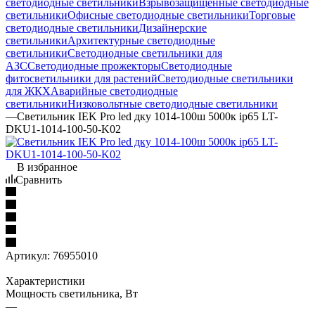
светодиодные светильники
Взрывозащищенные светодиодные
светильники
Офисные светодиодные светильники
Торговые
светодиодные светильники
Дизайнерские
светильники
Архитектурные светодиодные
светильники
Светодиодные светильники для
АЗС
Светодиодные прожекторы
Светодиодные
фитосветильники для растений
Светодиодные светильники
для ЖКХ
Аварийные светодиодные
светильники
Низковольтные светодиодные светильники
—
Светильник IEK Pro led дку 1014-100ш 5000к ip65 LT-
DKU1-1014-100-50-K02
В избранное
Сравнить
Артикул:
76955010
Характеристики
Мощность светильника, Вт
—