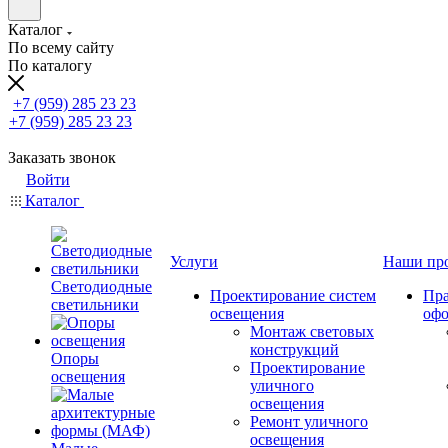
Каталог
По всему сайту
По каталогу
+7 (959) 285 23 23
+7 (959) 285 23 23
Заказать звонок
Войти
Каталог
Услуги
Наши пр
Светодиодные
Проектирование систем
Пра
светильники
освещения
оф
Монтаж световых
конструкций
Опоры
Проектирование
освещения
уличного
освещения
Ремонт уличного
освещения