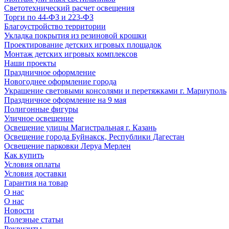
Светотехнический расчет освещения
Торги по 44-ФЗ и 223-ФЗ
Благоустройство территории
Укладка покрытия из резиновой крошки
Проектирование детских игровых площадок
Монтаж детских игровых комплексов
Наши проекты
Праздничное оформление
Новогоднее оформление города
Украшение световыми консолями и перетяжками г. Мариуполь
Праздничное оформление на 9 мая
Полигонные фигуры
Уличное освещение
Освещение улицы Магистральная г. Казань
Освещение города Буйнакск, Республики Дагестан
Освещение парковки Леруа Мерлен
Как купить
Условия оплаты
Условия доставки
Гарантия на товар
О нас
О нас
Новости
Полезные статьи
Реквизиты