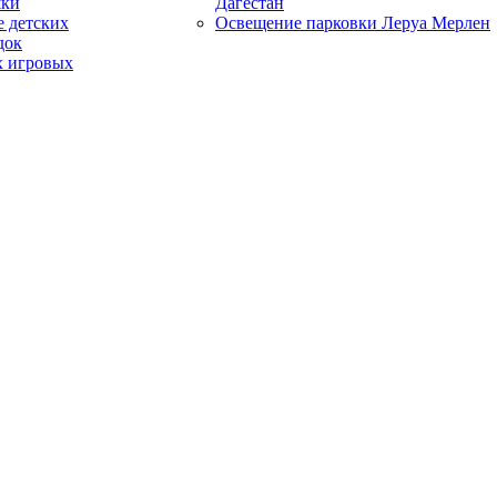
шки
Дагестан
 детских
Освещение парковки Леруа Мерлен
док
х игровых