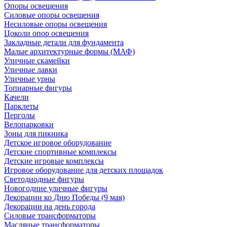
Опоры освещения
Силовые опоры освещения
Несиловые опоры освещения
Цоколи опор освещения
Закладные детали для фундамента
Малые архитектурные формы (МАФ)
Уличные скамейки
Уличные лавки
Уличные урны
Топиарные фигуры
Качели
Парклеты
Перголы
Велопарковки
Зоны для пикника
Детское игровое оборудование
Детские спортивные комплексы
Детские игровые комплексы
Игровое оборудование для детских площадок
Светодиодные фигуры
Новогодние уличные фигуры
Декорации ко Дню Победы (9 мая)
Декорации на день города
Силовые трансформаторы
Масляные трансформаторы