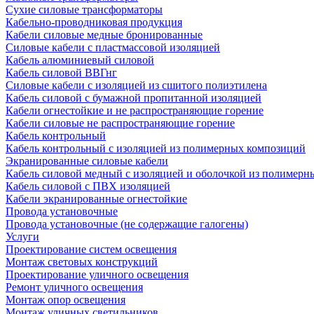
Сухие силовые трансформаторы
Кабельно-проводниковая продукция
Кабели силовые медные бронированные
Силовые кабели с пластмассовой изоляцией
Кабель алюминиевый силовой
Кабель силовой ВВГнг
Силовые кабели с изоляцией из сшитого полиэтилена
Кабель силовой с бумажной пропитанной изоляцией
Кабели огнестойкие и не распространяющие горение
Кабели силовые не распространяющие горение
Кабель контрольный
Кабель контрольный с изоляцией из полимерных композиций
Экранированные силовые кабели
Кабель силовой медный с изоляцией и оболочкой из полимер
Кабель силовой с ПВХ изоляцией
Кабели экранированные огнестойкие
Провода установочные
Провода установочные (не содержащие галогены)
Услуги
Проектирование систем освещения
Монтаж световых конструкций
Проектирование уличного освещения
Ремонт уличного освещения
Монтаж опор освещения
Монтаж уличных светильников