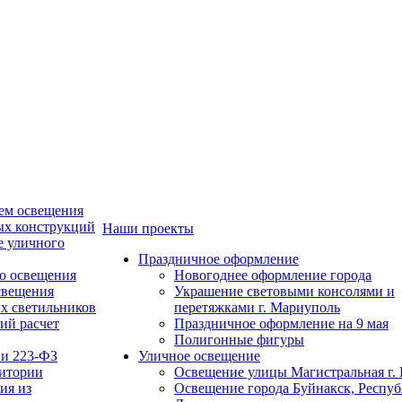
ем освещения
ых конструкций
Наши проекты
е уличного
Праздничное оформление
о освещения
Новогоднее оформление города
свещения
Украшение световыми консолями и
х светильников
перетяжками г. Мариуполь
ий расчет
Праздничное оформление на 9 мая
Полигонные фигуры
 и 223-ФЗ
Уличное освещение
ритории
Освещение улицы Магистральная г. 
ия из
Освещение города Буйнакск, Респу