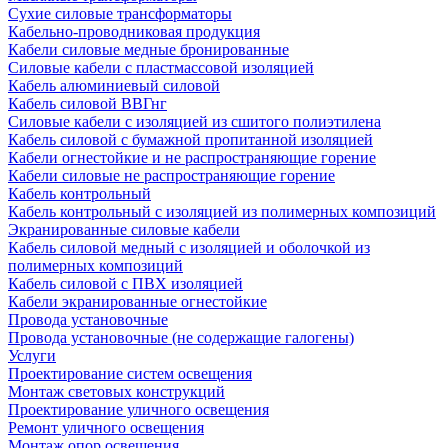
Сухие силовые трансформаторы
Кабельно-проводниковая продукция
Кабели силовые медные бронированные
Силовые кабели с пластмассовой изоляцией
Кабель алюминиевый силовой
Кабель силовой ВВГнг
Силовые кабели с изоляцией из сшитого полиэтилена
Кабель силовой с бумажной пропитанной изоляцией
Кабели огнестойкие и не распространяющие горение
Кабели силовые не распространяющие горение
Кабель контрольный
Кабель контрольный с изоляцией из полимерных композиций
Экранированные силовые кабели
Кабель силовой медный с изоляцией и оболочкой из
полимерных композиций
Кабель силовой с ПВХ изоляцией
Кабели экранированные огнестойкие
Провода установочные
Провода установочные (не содержащие галогены)
Услуги
Проектирование систем освещения
Монтаж световых конструкций
Проектирование уличного освещения
Ремонт уличного освещения
Монтаж опор освещения