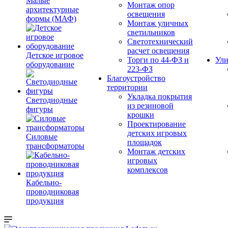
Малые
Монтаж опор
архитектурные
освещения
формы (МАФ)
Монтаж уличных
светильников
Светотехнический
расчет освещения
Детское игровое
Торги по 44-ФЗ и
Ули
оборудование
223-ФЗ
Благоустройство
территории
Укладка покрытия
Светодиодные
из резиновой
фигуры
крошки
Проектирование
детских игровых
Силовые
площадок
трансформаторы
Монтаж детских
игровых
комплексов
Кабельно-
проводниковая
продукция