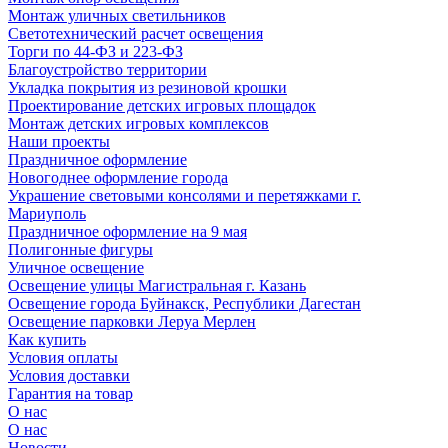
Монтаж уличных светильников
Светотехнический расчет освещения
Торги по 44-ФЗ и 223-ФЗ
Благоустройство территории
Укладка покрытия из резиновой крошки
Проектирование детских игровых площадок
Монтаж детских игровых комплексов
Наши проекты
Праздничное оформление
Новогоднее оформление города
Украшение световыми консолями и перетяжками г.
Мариуполь
Праздничное оформление на 9 мая
Полигонные фигуры
Уличное освещение
Освещение улицы Магистральная г. Казань
Освещение города Буйнакск, Республики Дагестан
Освещение парковки Леруа Мерлен
Как купить
Условия оплаты
Условия доставки
Гарантия на товар
О нас
О нас
Новости