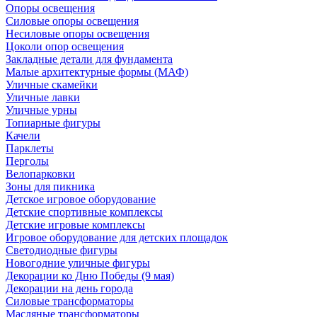
Опоры освещения
Силовые опоры освещения
Несиловые опоры освещения
Цоколи опор освещения
Закладные детали для фундамента
Малые архитектурные формы (МАФ)
Уличные скамейки
Уличные лавки
Уличные урны
Топиарные фигуры
Качели
Парклеты
Перголы
Велопарковки
Зоны для пикника
Детское игровое оборудование
Детские спортивные комплексы
Детские игровые комплексы
Игровое оборудование для детских площадок
Светодиодные фигуры
Новогодние уличные фигуры
Декорации ко Дню Победы (9 мая)
Декорации на день города
Силовые трансформаторы
Масляные трансформаторы