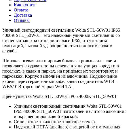
Как купить
Оплата
Доставка
Отзывы
Уличный светодиодный светильник Wolta STL-50W01 IP65
4000К STL_50W01 - это надёжный уличный светильник со
степенью защиты от пыли и влаги IP65, отсутствием
пульсаций, высокой ударопрочностью и долгим сроком
службы.
Широкая осевая или широкая боковая кривые силы света
позволяют создавать зоны освещения на улицах города и в
посёлках, в садах и парках, на придомовых территориях и
парковках. Корпус выполнен из алюминия. Подключение
кабеля через герметичный кабельный соединитель WTB-
WBS/01B торговой марки WOLTA.
Преимущества Wolta STL-50W01 IP65 4000К STL_50W01
Уличный светодиодный светильник Wolta STL-50W01
IP65 4000К STL_50W01 изготовлен из литого алюминия
и окрашен порошковой краской.
Силикатное закаленное защитное стекло.
Надежный ЭПРА (драйвер) с защитой от импульсных