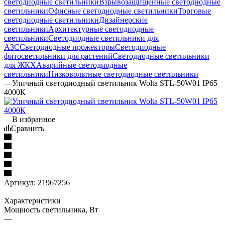
светодиодные светильники
Взрывозащищенные светодиодные
светильники
Офисные светодиодные светильники
Торговые
светодиодные светильники
Дизайнерские
светильники
Архитектурные светодиодные
светильники
Светодиодные светильники для
АЗС
Светодиодные прожекторы
Светодиодные
фитосветильники для растений
Светодиодные светильники
для ЖКХ
Аварийные светодиодные
светильники
Низковольтные светодиодные светильники
—
Уличный светодиодный светильник Wolta STL-50W01 IP65
4000К
В избранное
Сравнить
Артикул:
21967256
Характеристики
Мощность светильника, Вт
—