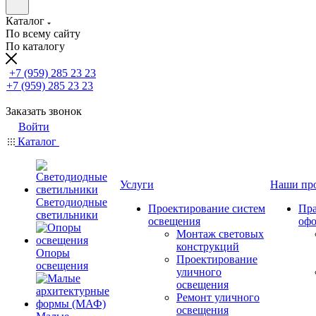
Каталог
По всему сайту
По каталогу
+7 (959) 285 23 23
+7 (959) 285 23 23
Заказать звонок
Войти
Каталог
Услуги
Наши пр
Светодиодные
Проектирование систем
Пра
светильники
освещения
оф
Монтаж световых
конструкций
Опоры
Проектирование
освещения
уличного
освещения
Ремонт уличного
освещения