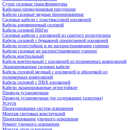
Сухие силовые трансформаторы
Кабельно-проводниковая продукция
Кабели силовые медные бронированные
Силовые кабели с пластмассовой изоляцией
Кабель алюминиевый силовой
Кабель силовой ВВГнг
Силовые кабели с изоляцией из сшитого полиэтилена
Кабель силовой с бумажной пропитанной изоляцией
Кабели огнестойкие и не распространяющие горение
Кабели силовые не распространяющие горение
Кабель контрольный
Кабель контрольный с изоляцией из полимерных композиций
Экранированные силовые кабели
Кабель силовой медный с изоляцией и оболочкой из
полимерных композиций
Кабель силовой с ПВХ изоляцией
Кабели экранированные огнестойкие
Провода установочные
Провода установочные (не содержащие галогены)
Услуги
Проектирование систем освещения
Монтаж световых конструкций
Проектирование уличного освещения
Ремонт уличного освещения
Монтаж опор освещения