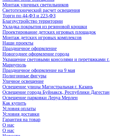
Монтаж уличных светильников
Светотехнический расчет освещения
Торги по 44-ФЗ и 223-ФЗ
Благоустройство территории
Укладка покрытия из резиновой крошки
Проектирование детских игровых площадок
Монтаж детских игровых комплексов
Наши проекты
Праздничное оформление
Новогоднее оформление города
Украшение световыми консолями и перетяжками г.
Мариуполь
Праздничное оформление на 9 мая
Полигонные фигуры
Уличное освещение
Освещение улицы Магистральная г. Казань
Освещение города Буйнакск, Республики Дагестан
Освещение парковки Леруа Мерлен
Как купить
Условия оплаты
Условия доставки
Гарантия на товар
О нас
О нас
Новости