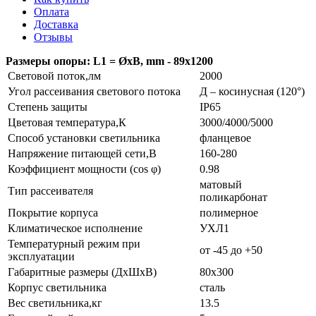
Оплата
Доставка
Отзывы
Размеры опоры: L1 = ØхВ, mm - 89х1200
Световой поток,лм
2000
Угол рассеивания светового потока
Д – косинусная (120°)
Степень защиты
IP65
Цветовая температура,К
3000/4000/5000
Способ установки светильника
фланцевое
Напряжение питающей сети,В
160-280
Коэффициент мощности (cos φ)
0.98
матовый
Тип рассеивателя
поликарбонат
Покрытие корпуса
полимерное
Климатическое исполнение
УХЛ1
Температурный режим при
от -45 до +50
эксплуатации
Габаритные размеры (ДхШхВ)
80х300
Корпус светильника
сталь
Вес светильника,кг
13.5