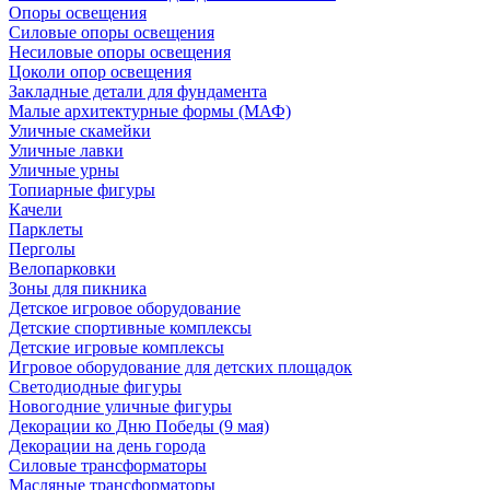
Опоры освещения
Силовые опоры освещения
Несиловые опоры освещения
Цоколи опор освещения
Закладные детали для фундамента
Малые архитектурные формы (МАФ)
Уличные скамейки
Уличные лавки
Уличные урны
Топиарные фигуры
Качели
Парклеты
Перголы
Велопарковки
Зоны для пикника
Детское игровое оборудование
Детские спортивные комплексы
Детские игровые комплексы
Игровое оборудование для детских площадок
Светодиодные фигуры
Новогодние уличные фигуры
Декорации ко Дню Победы (9 мая)
Декорации на день города
Силовые трансформаторы
Масляные трансформаторы