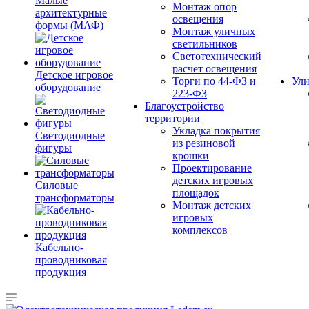
Малые
Монтаж опор
архитектурные
освещения
формы (МАФ)
Монтаж уличных
светильников
Светотехнический
расчет освещения
Детское игровое
Торги по 44-ФЗ и
Ули
оборудование
223-ФЗ
Благоустройство
территории
Укладка покрытия
Светодиодные
из резиновой
фигуры
крошки
Проектирование
детских игровых
Силовые
площадок
трансформаторы
Монтаж детских
игровых
комплексов
Кабельно-
проводниковая
продукция