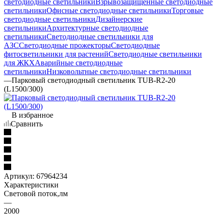
светодиодные светильники
Взрывозащищенные светодиодные
светильники
Офисные светодиодные светильники
Торговые
светодиодные светильники
Дизайнерские
светильники
Архитектурные светодиодные
светильники
Светодиодные светильники для
АЗС
Светодиодные прожекторы
Светодиодные
фитосветильники для растений
Светодиодные светильники
для ЖКХ
Аварийные светодиодные
светильники
Низковольтные светодиодные светильники
—
Парковый светодиодный светильник TUB-R2-20
(L1500/300)
В избранное
Сравнить
Артикул:
67964234
Характеристики
Световой поток,лм
—
2000