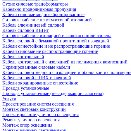
Сухие силовые трансформаторы
Кабельно-проводниковая продукция
Кабели силовые медные бронированные
Силовые кабели с пластмассовой изоляцией
Кабель алюминиевый силовой
Кабель силовой ВВГнг
Силовые кабели с изоляцией из сшитого полиэтилена
Кабель силовой с бумажной пропитанной изоляцией
Кабели огнестойкие и не распространяющие горение
Кабели силовые не распространяющие горение
Кабель контрольный
Кабель контрольный с изоляцией из полимерных композиций
Экранированные силовые кабели
Кабель силовой медный с изоляцией и оболочкой из полимер
Кабель силовой с ПВХ изоляцией
Кабели экранированные огнестойкие
Провода установочные
Провода установочные (не содержащие галогены)
Услуги
Проектирование систем освещения
Монтаж световых конструкций
Проектирование уличного освещения
Ремонт уличного освещения
Монтаж опор освещения
Монтаж уличных светильников