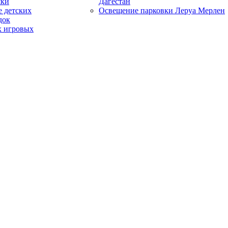
шки
Дагестан
 детских
Освещение парковки Леруа Мерлен
док
х игровых