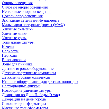
Опоры освещения
Силовые опоры освещения
Несиловые опоры освещения
Цоколи опор освещения
Закладные детали для фундамента
Малые архитектурные формы (МАФ)
Уличные скамейки
Уличные лавки
Уличные урны
Топиарные фигуры
Качели
Парклеты
Перголы
Велопарковки
Зоны для пикника
Детское игровое оборудование
Детские спортивные комплексы
Детские игровые комплексы
Игровое оборудование для детских площадок
Светодиодные фигуры
Новогодние уличные фигуры
Декорации ко Дню Победы (9 мая)
Декорации на день города
Силовые трансформаторы
Масляные трансформаторы