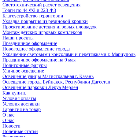
Светотехнический расчет освещения
Торги по 44-ФЗ и 223-ФЗ
Благоустройство территории
Укладка покрытия из резиновой крошки
Проектирование детских игровых площадок
Монтаж детских игровых комплексов
Наши проекты
Праздничное оформление
Новогоднее оформление города
Украшение световыми консолями и перетяжками г. Мариуполь
Праздничное оформление на 9 мая
Полигонные фигуры
Уличное освещение
Освещение улицы Магистральная г. Казань
Освещение города Буйнакск, Республики Дагестан
Освещение парковки Леруа Мерлен
Как купить
Условия оплаты
Условия доставки
Гарантия на товар
О нас
О нас
Новости
Полезные статьи
Реквизиты