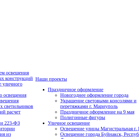
ем освещения
ых конструкций
Наши проекты
е уличного
Праздничное оформление
о освещения
Новогоднее оформление города
свещения
Украшение световыми консолями и
х светильников
перетяжками г. Мариуполь
ий расчет
Праздничное оформление на 9 мая
Полигонные фигуры
 и 223-ФЗ
Уличное освещение
ритории
Освещение улицы Магистральная г. 
ия из
Освещение города Буйнакск, Респу