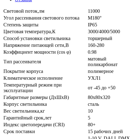
Световой поток,лм
11000
Угол рассеивания светового потока
М180°
Степень защиты
IP65
Цветовая температура,К
3000/4000/5000
Способ установки светильника
торшерный
Напряжение питающей сети,В
160-280
Коэффициент мощности (cos φ)
0.98
матовый
Тип рассеивателя
поликарбонат
Покрытие корпуса
полимерное
Климатическое исполнение
УХЛ1
Температурный режим при
от -45 до +50
эксплуатации
Габаритные размеры (ДхШхВ)
80х80х320
Корпус светильника
сталь
Вес светильника,кг
10
Гарантийный срок,лет
5
Индекс цветопередачи (CRI)
80+
Срок поставки
15 рабочих дней
1-10 V, DALI, DMX