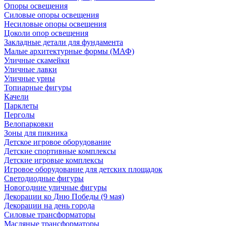
Опоры освещения
Силовые опоры освещения
Несиловые опоры освещения
Цоколи опор освещения
Закладные детали для фундамента
Малые архитектурные формы (МАФ)
Уличные скамейки
Уличные лавки
Уличные урны
Топиарные фигуры
Качели
Парклеты
Перголы
Велопарковки
Зоны для пикника
Детское игровое оборудование
Детские спортивные комплексы
Детские игровые комплексы
Игровое оборудование для детских площадок
Светодиодные фигуры
Новогодние уличные фигуры
Декорации ко Дню Победы (9 мая)
Декорации на день города
Силовые трансформаторы
Масляные трансформаторы