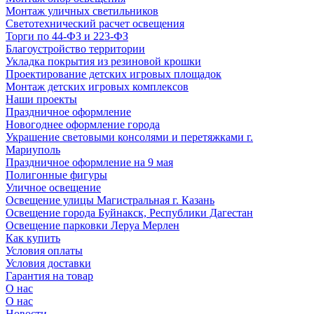
Монтаж уличных светильников
Светотехнический расчет освещения
Торги по 44-ФЗ и 223-ФЗ
Благоустройство территории
Укладка покрытия из резиновой крошки
Проектирование детских игровых площадок
Монтаж детских игровых комплексов
Наши проекты
Праздничное оформление
Новогоднее оформление города
Украшение световыми консолями и перетяжками г.
Мариуполь
Праздничное оформление на 9 мая
Полигонные фигуры
Уличное освещение
Освещение улицы Магистральная г. Казань
Освещение города Буйнакск, Республики Дагестан
Освещение парковки Леруа Мерлен
Как купить
Условия оплаты
Условия доставки
Гарантия на товар
О нас
О нас
Новости