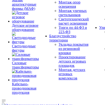
Малые
Монтаж опор
архитектурные
освещения
формы (МАФ)
Монтаж уличных
светильников
Светотехнический
расчет освещения
Детское игровое
Торги по 44-ФЗ и
Ули
оборудование
223-ФЗ
Благоустройство
территории
Укладка покрытия
Светодиодные
из резиновой
фигуры
крошки
Проектирование
детских игровых
Силовые
площадок
трансформаторы
Монтаж детских
игровых
комплексов
Кабельно-
проводниковая
продукция