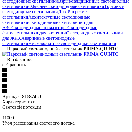
светодиодные светильники
Взрывозащищенные светодиодные
светильники
Офисные светодиодные светильники
Торговые
светодиодные светильники
Дизайнерские
светильники
Архитектурные светодиодные
светильники
Светодиодные светильники для
АЗС
Светодиодные прожекторы
Светодиодные
фитосветильники для растений
Светодиодные светильники
для ЖКХ
Аварийные светодиодные
светильники
Низковольтные светодиодные светильники
—
Парковый светодиодный светильник PRIMA-QUINTO
В избранное
Сравнить
Артикул:
81687459
Характеристики
Световой поток,лм
—
11000
Угол рассеивания светового потока
—