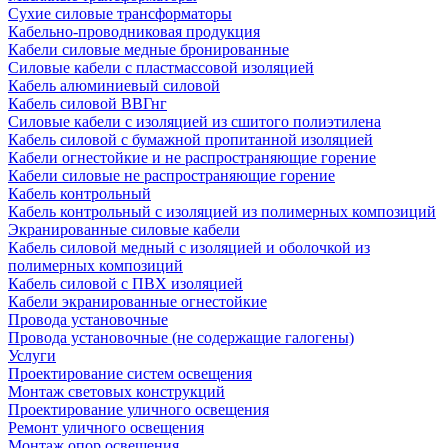
Сухие силовые трансформаторы
Кабельно-проводниковая продукция
Кабели силовые медные бронированные
Силовые кабели с пластмассовой изоляцией
Кабель алюминиевый силовой
Кабель силовой ВВГнг
Силовые кабели с изоляцией из сшитого полиэтилена
Кабель силовой с бумажной пропитанной изоляцией
Кабели огнестойкие и не распространяющие горение
Кабели силовые не распространяющие горение
Кабель контрольный
Кабель контрольный с изоляцией из полимерных композиций
Экранированные силовые кабели
Кабель силовой медный с изоляцией и оболочкой из
полимерных композиций
Кабель силовой с ПВХ изоляцией
Кабели экранированные огнестойкие
Провода установочные
Провода установочные (не содержащие галогены)
Услуги
Проектирование систем освещения
Монтаж световых конструкций
Проектирование уличного освещения
Ремонт уличного освещения
Монтаж опор освещения