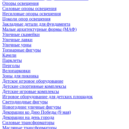
Опоры освещения
Силовые опоры освещения
Несиловые опоры освещения
Цоколи опор освещения
Закладные детали для фундамента
Малые архитектурные формы (МАФ)
Уличные скамейки
Уличные лавки
Уличные урны
Топиарные фигуры
Качели
Парклеты
Перголы
Велопарковки
Зоны для пикника
Детское игровое оборудование
Детские спортивные комплексы
Детские игровые комплексы
Игровое оборудование для детских площадок
Светодиодные фигуры
Новогодние уличные фигуры
Декорации ко Дню Победы (9 мая)
Декорации на день города
Силовые трансформаторы
Масляные трансформаторы