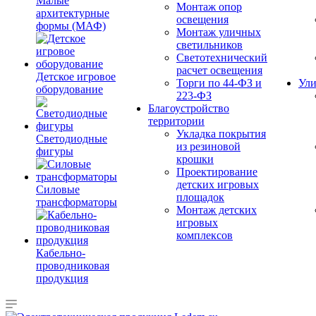
Малые
Монтаж опор
архитектурные
освещения
формы (МАФ)
Монтаж уличных
светильников
Светотехнический
расчет освещения
Детское игровое
Торги по 44-ФЗ и
Ули
оборудование
223-ФЗ
Благоустройство
территории
Укладка покрытия
Светодиодные
из резиновой
фигуры
крошки
Проектирование
детских игровых
Силовые
площадок
трансформаторы
Монтаж детских
игровых
комплексов
Кабельно-
проводниковая
продукция