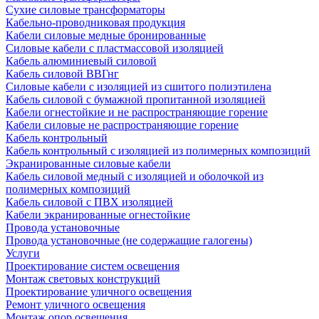
Сухие силовые трансформаторы
Кабельно-проводниковая продукция
Кабели силовые медные бронированные
Силовые кабели с пластмассовой изоляцией
Кабель алюминиевый силовой
Кабель силовой ВВГнг
Силовые кабели с изоляцией из сшитого полиэтилена
Кабель силовой с бумажной пропитанной изоляцией
Кабели огнестойкие и не распространяющие горение
Кабели силовые не распространяющие горение
Кабель контрольный
Кабель контрольный с изоляцией из полимерных композиций
Экранированные силовые кабели
Кабель силовой медный с изоляцией и оболочкой из
полимерных композиций
Кабель силовой с ПВХ изоляцией
Кабели экранированные огнестойкие
Провода установочные
Провода установочные (не содержащие галогены)
Услуги
Проектирование систем освещения
Монтаж световых конструкций
Проектирование уличного освещения
Ремонт уличного освещения
Монтаж опор освещения