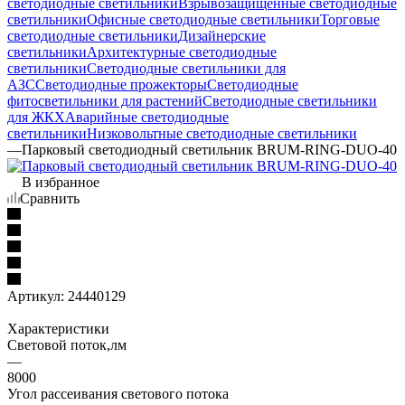
светодиодные светильники
Взрывозащищенные светодиодные
светильники
Офисные светодиодные светильники
Торговые
светодиодные светильники
Дизайнерские
светильники
Архитектурные светодиодные
светильники
Светодиодные светильники для
АЗС
Светодиодные прожекторы
Светодиодные
фитосветильники для растений
Светодиодные светильники
для ЖКХ
Аварийные светодиодные
светильники
Низковольтные светодиодные светильники
—
Парковый светодиодный светильник BRUM-RING-DUO-40
В избранное
Сравнить
Артикул:
24440129
Характеристики
Световой поток,лм
—
8000
Угол рассеивания светового потока