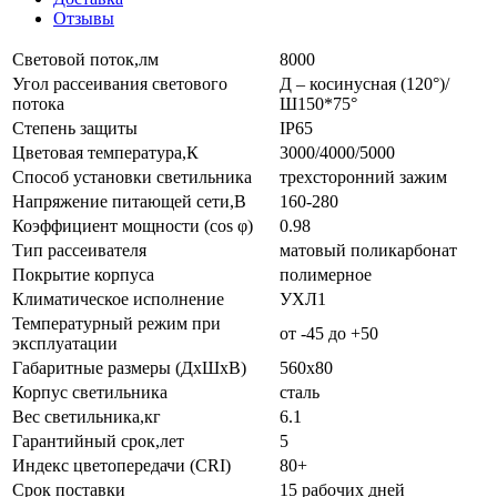
Отзывы
Световой поток,лм
8000
Угол рассеивания светового
Д – косинусная (120°)/
потока
Ш150*75°
Степень защиты
IP65
Цветовая температура,К
3000/4000/5000
Способ установки светильника
трехсторонний зажим
Напряжение питающей сети,В
160-280
Коэффициент мощности (cos φ)
0.98
Тип рассеивателя
матовый поликарбонат
Покрытие корпуса
полимерное
Климатическое исполнение
УХЛ1
Температурный режим при
от -45 до +50
эксплуатации
Габаритные размеры (ДхШхВ)
560х80
Корпус светильника
сталь
Вес светильника,кг
6.1
Гарантийный срок,лет
5
Индекс цветопередачи (CRI)
80+
Срок поставки
15 рабочих дней