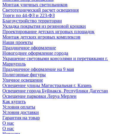
Монтаж уличных светильников
Светотехнический расчет освещения
Торги по 44-ФЗ и 223-ФЗ
Благоустройство территории
Укладка покрытия из резиновой крошки
Проектирование детских игровых площадок
Монтаж детских игровых комплексов
Наши проекты
Праздничное оформление
Новогоднее оформление города
Украшение световыми консолями и перетяжками г.
Мариуполь
Праздничное оформление на 9 мая
Полигонные фигуры
Уличное освещение
Освещение улицы Магистральная г. Казань
Освещение города Буйнакск, Республики Дагестан
Освещение парковки Леруа Мерлен
Как купить
Условия оплаты
Условия доставки
Гарантия на товар
О нас
О нас
Новости