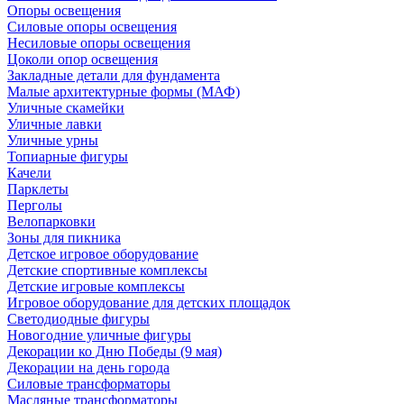
Опоры освещения
Силовые опоры освещения
Несиловые опоры освещения
Цоколи опор освещения
Закладные детали для фундамента
Малые архитектурные формы (МАФ)
Уличные скамейки
Уличные лавки
Уличные урны
Топиарные фигуры
Качели
Парклеты
Перголы
Велопарковки
Зоны для пикника
Детское игровое оборудование
Детские спортивные комплексы
Детские игровые комплексы
Игровое оборудование для детских площадок
Светодиодные фигуры
Новогодние уличные фигуры
Декорации ко Дню Победы (9 мая)
Декорации на день города
Силовые трансформаторы
Масляные трансформаторы