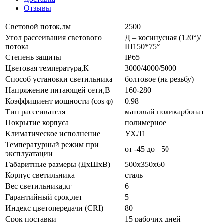
Отзывы
Световой поток,лм
2500
Угол рассеивания светового
Д – косинусная (120°)/
потока
Ш150*75°
Степень защиты
IP65
Цветовая температура,К
3000/4000/5000
Способ установки светильника
болтовое (на резьбу)
Напряжение питающей сети,В
160-280
Коэффициент мощности (cos φ)
0.98
Тип рассеивателя
матовый поликарбонат
Покрытие корпуса
полимерное
Климатическое исполнение
УХЛ1
Температурный режим при
от -45 до +50
эксплуатации
Габаритные размеры (ДхШхВ)
500х350х60
Корпус светильника
сталь
Вес светильника,кг
6
Гарантийный срок,лет
5
Индекс цветопередачи (CRI)
80+
Срок поставки
15 рабочих дней