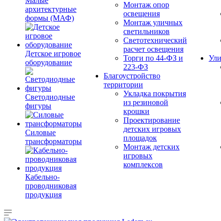
Малые
Монтаж опор
архитектурные
освещения
формы (МАФ)
Монтаж уличных
светильников
Светотехнический
расчет освещения
Детское игровое
Торги по 44-ФЗ и
Ули
оборудование
223-ФЗ
Благоустройство
территории
Укладка покрытия
Светодиодные
из резиновой
фигуры
крошки
Проектирование
детских игровых
Силовые
площадок
трансформаторы
Монтаж детских
игровых
комплексов
Кабельно-
проводниковая
продукция