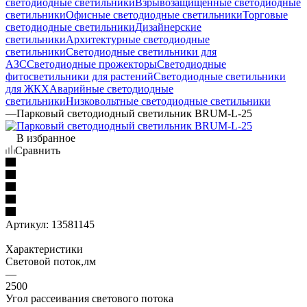
светодиодные светильники
Взрывозащищенные светодиодные
светильники
Офисные светодиодные светильники
Торговые
светодиодные светильники
Дизайнерские
светильники
Архитектурные светодиодные
светильники
Светодиодные светильники для
АЗС
Светодиодные прожекторы
Светодиодные
фитосветильники для растений
Светодиодные светильники
для ЖКХ
Аварийные светодиодные
светильники
Низковольтные светодиодные светильники
—
Парковый светодиодный светильник BRUM-L-25
В избранное
Сравнить
Артикул:
13581145
Характеристики
Световой поток,лм
—
2500
Угол рассеивания светового потока