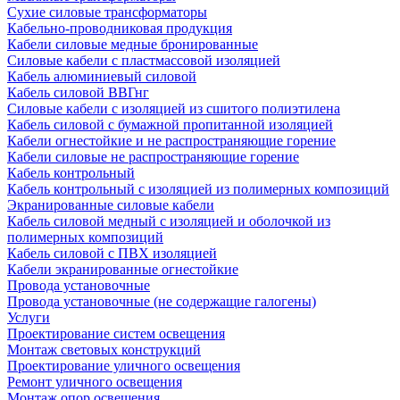
Сухие силовые трансформаторы
Кабельно-проводниковая продукция
Кабели силовые медные бронированные
Силовые кабели с пластмассовой изоляцией
Кабель алюминиевый силовой
Кабель силовой ВВГнг
Силовые кабели с изоляцией из сшитого полиэтилена
Кабель силовой с бумажной пропитанной изоляцией
Кабели огнестойкие и не распространяющие горение
Кабели силовые не распространяющие горение
Кабель контрольный
Кабель контрольный с изоляцией из полимерных композиций
Экранированные силовые кабели
Кабель силовой медный с изоляцией и оболочкой из
полимерных композиций
Кабель силовой с ПВХ изоляцией
Кабели экранированные огнестойкие
Провода установочные
Провода установочные (не содержащие галогены)
Услуги
Проектирование систем освещения
Монтаж световых конструкций
Проектирование уличного освещения
Ремонт уличного освещения
Монтаж опор освещения