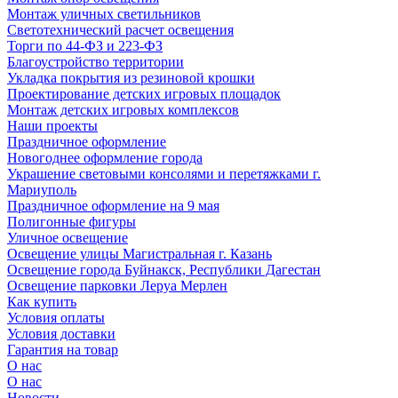
Монтаж уличных светильников
Светотехнический расчет освещения
Торги по 44-ФЗ и 223-ФЗ
Благоустройство территории
Укладка покрытия из резиновой крошки
Проектирование детских игровых площадок
Монтаж детских игровых комплексов
Наши проекты
Праздничное оформление
Новогоднее оформление города
Украшение световыми консолями и перетяжками г.
Мариуполь
Праздничное оформление на 9 мая
Полигонные фигуры
Уличное освещение
Освещение улицы Магистральная г. Казань
Освещение города Буйнакск, Республики Дагестан
Освещение парковки Леруа Мерлен
Как купить
Условия оплаты
Условия доставки
Гарантия на товар
О нас
О нас
Новости