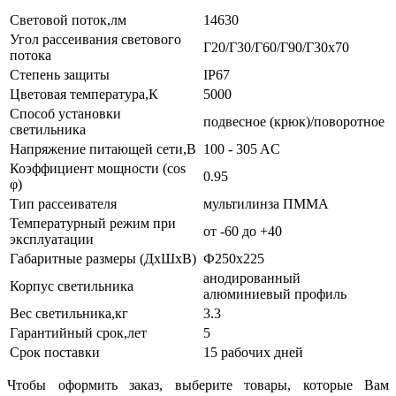
Световой поток,лм
14630
Угол рассеивания светового
Г20/Г30/Г60/Г90/Г30х70
потока
Степень защиты
IP67
Цветовая температура,К
5000
Способ установки
подвесное (крюк)/поворотное
светильника
Напряжение питающей сети,В
100 - 305 AC
Коэффициент мощности (cos
0.95
φ)
Тип рассеивателя
мультилинза ПММА
Температурный режим при
от -60 до +40
эксплуатации
Габаритные размеры (ДхШхВ)
Ф250x225
анодированный
Корпус светильника
алюминиевый профиль
Вес светильника,кг
3.3
Гарантийный срок,лет
5
Срок поставки
15 рабочих дней
Чтобы оформить заказ, выберите товары, которые Вам