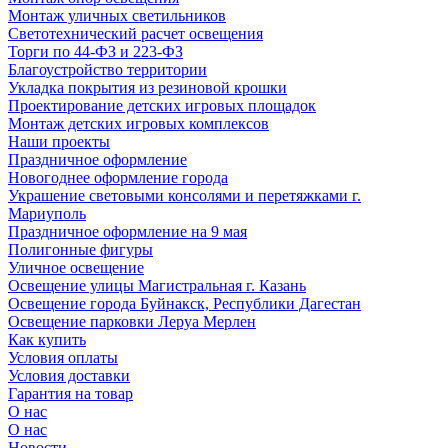
Монтаж уличных светильников
Светотехнический расчет освещения
Торги по 44-ФЗ и 223-ФЗ
Благоустройство территории
Укладка покрытия из резиновой крошки
Проектирование детских игровых площадок
Монтаж детских игровых комплексов
Наши проекты
Праздничное оформление
Новогоднее оформление города
Украшение световыми консолями и перетяжками г.
Мариуполь
Праздничное оформление на 9 мая
Полигонные фигуры
Уличное освещение
Освещение улицы Магистральная г. Казань
Освещение города Буйнакск, Республики Дагестан
Освещение парковки Леруа Мерлен
Как купить
Условия оплаты
Условия доставки
Гарантия на товар
О нас
О нас
Новости