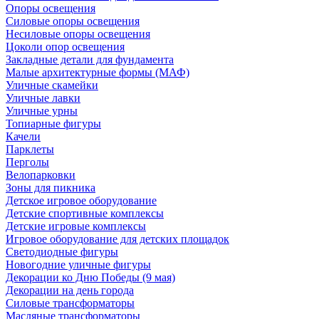
Опоры освещения
Силовые опоры освещения
Несиловые опоры освещения
Цоколи опор освещения
Закладные детали для фундамента
Малые архитектурные формы (МАФ)
Уличные скамейки
Уличные лавки
Уличные урны
Топиарные фигуры
Качели
Парклеты
Перголы
Велопарковки
Зоны для пикника
Детское игровое оборудование
Детские спортивные комплексы
Детские игровые комплексы
Игровое оборудование для детских площадок
Светодиодные фигуры
Новогодние уличные фигуры
Декорации ко Дню Победы (9 мая)
Декорации на день города
Силовые трансформаторы
Масляные трансформаторы