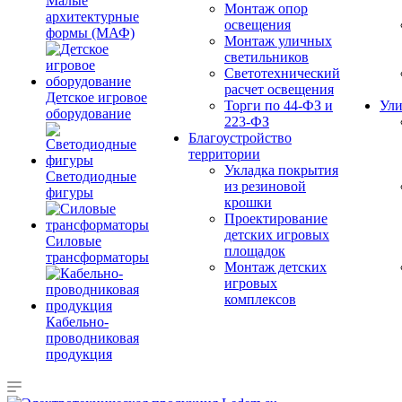
Малые
Монтаж опор
архитектурные
освещения
формы (МАФ)
Монтаж уличных
светильников
Светотехнический
расчет освещения
Детское игровое
Торги по 44-ФЗ и
Ули
оборудование
223-ФЗ
Благоустройство
территории
Укладка покрытия
Светодиодные
из резиновой
фигуры
крошки
Проектирование
детских игровых
Силовые
площадок
трансформаторы
Монтаж детских
игровых
комплексов
Кабельно-
проводниковая
продукция