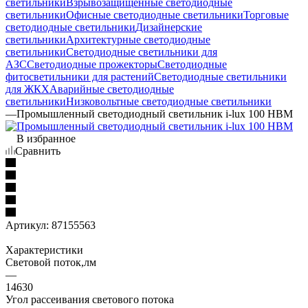
светильники
Взрывозащищенные светодиодные
светильники
Офисные светодиодные светильники
Торговые
светодиодные светильники
Дизайнерские
светильники
Архитектурные светодиодные
светильники
Светодиодные светильники для
АЗС
Светодиодные прожекторы
Светодиодные
фитосветильники для растений
Светодиодные светильники
для ЖКХ
Аварийные светодиодные
светильники
Низковольтные светодиодные светильники
—
Промышленный светодиодный светильник i-lux 100 HBM
В избранное
Сравнить
Артикул:
87155563
Характеристики
Световой поток,лм
—
14630
Угол рассеивания светового потока