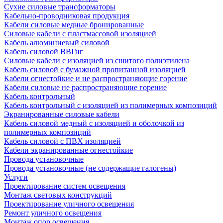
Сухие силовые трансформаторы
Кабельно-проводниковая продукция
Кабели силовые медные бронированные
Силовые кабели с пластмассовой изоляцией
Кабель алюминиевый силовой
Кабель силовой ВВГнг
Силовые кабели с изоляцией из сшитого полиэтилена
Кабель силовой с бумажной пропитанной изоляцией
Кабели огнестойкие и не распространяющие горение
Кабели силовые не распространяющие горение
Кабель контрольный
Кабель контрольный с изоляцией из полимерных композиций
Экранированные силовые кабели
Кабель силовой медный с изоляцией и оболочкой из
полимерных композиций
Кабель силовой с ПВХ изоляцией
Кабели экранированные огнестойкие
Провода установочные
Провода установочные (не содержащие галогены)
Услуги
Проектирование систем освещения
Монтаж световых конструкций
Проектирование уличного освещения
Ремонт уличного освещения
Монтаж опор освещения