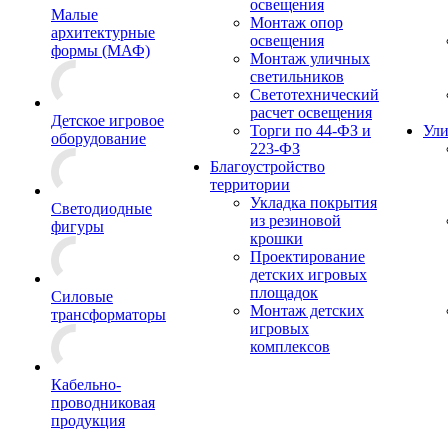
освещения
Малые
Монтаж опор
архитектурные
освещения
формы (МАФ)
Монтаж уличных
светильников
Светотехнический
расчет освещения
Детское игровое
Торги по 44-ФЗ и
Ули
оборудование
223-ФЗ
Благоустройство
территории
Укладка покрытия
Светодиодные
из резиновой
фигуры
крошки
Проектирование
детских игровых
площадок
Силовые
Монтаж детских
трансформаторы
игровых
комплексов
Кабельно-
проводниковая
продукция