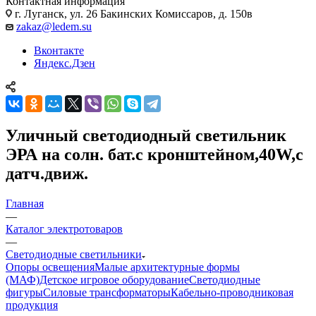
Контактная информация
г. Луганск, ул. 26 Бакинских Комиссаров, д. 150в
zakaz@ledem.su
Вконтакте
Яндекс.Дзен
Уличный светодиодный светильник
ЭРА на солн. бат.с кронштейном,40W,с
датч.движ.
Главная
—
Каталог электротоваров
—
Светодиодные светильники
Опоры освещения
Малые архитектурные формы
(МАФ)
Детское игровое оборудование
Светодиодные
фигуры
Силовые трансформаторы
Кабельно-проводниковая
продукция