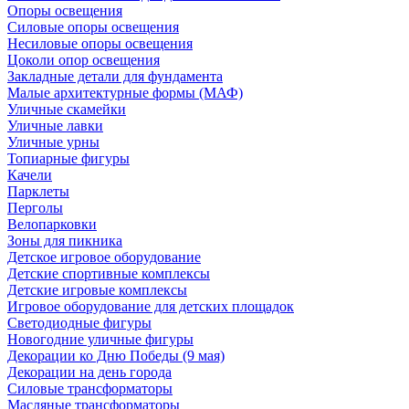
Опоры освещения
Силовые опоры освещения
Несиловые опоры освещения
Цоколи опор освещения
Закладные детали для фундамента
Малые архитектурные формы (МАФ)
Уличные скамейки
Уличные лавки
Уличные урны
Топиарные фигуры
Качели
Парклеты
Перголы
Велопарковки
Зоны для пикника
Детское игровое оборудование
Детские спортивные комплексы
Детские игровые комплексы
Игровое оборудование для детских площадок
Светодиодные фигуры
Новогодние уличные фигуры
Декорации ко Дню Победы (9 мая)
Декорации на день города
Силовые трансформаторы
Масляные трансформаторы