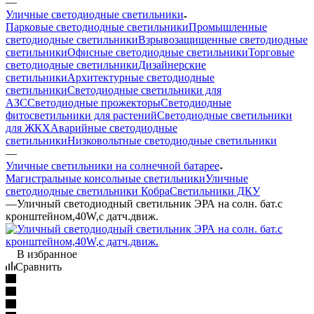
—
Уличные светодиодные светильники
Парковые светодиодные светильники
Промышленные
светодиодные светильники
Взрывозащищенные светодиодные
светильники
Офисные светодиодные светильники
Торговые
светодиодные светильники
Дизайнерские
светильники
Архитектурные светодиодные
светильники
Светодиодные светильники для
АЗС
Светодиодные прожекторы
Светодиодные
фитосветильники для растений
Светодиодные светильники
для ЖКХ
Аварийные светодиодные
светильники
Низковольтные светодиодные светильники
—
Уличные светильники на солнечной батарее
Магистральные консольные светильники
Уличные
светодиодные светильники Кобра
Светильники ДКУ
—
Уличный светодиодный светильник ЭРА на солн. бат.с
кронштейном,40W,с датч.движ.
В избранное
Сравнить