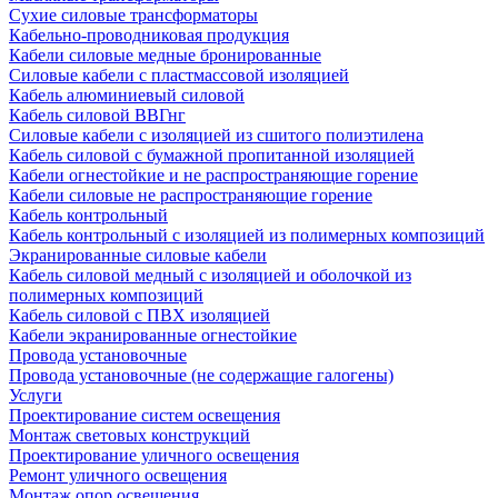
Сухие силовые трансформаторы
Кабельно-проводниковая продукция
Кабели силовые медные бронированные
Силовые кабели с пластмассовой изоляцией
Кабель алюминиевый силовой
Кабель силовой ВВГнг
Силовые кабели с изоляцией из сшитого полиэтилена
Кабель силовой с бумажной пропитанной изоляцией
Кабели огнестойкие и не распространяющие горение
Кабели силовые не распространяющие горение
Кабель контрольный
Кабель контрольный с изоляцией из полимерных композиций
Экранированные силовые кабели
Кабель силовой медный с изоляцией и оболочкой из
полимерных композиций
Кабель силовой с ПВХ изоляцией
Кабели экранированные огнестойкие
Провода установочные
Провода установочные (не содержащие галогены)
Услуги
Проектирование систем освещения
Монтаж световых конструкций
Проектирование уличного освещения
Ремонт уличного освещения
Монтаж опор освещения