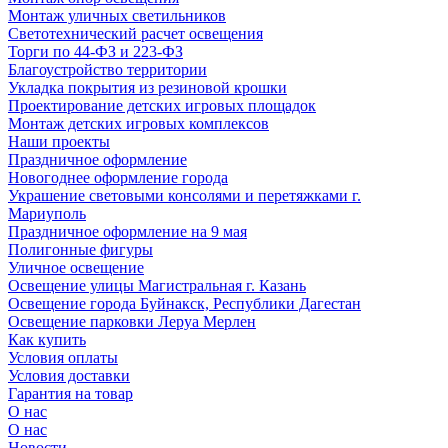
Монтаж уличных светильников
Светотехнический расчет освещения
Торги по 44-ФЗ и 223-ФЗ
Благоустройство территории
Укладка покрытия из резиновой крошки
Проектирование детских игровых площадок
Монтаж детских игровых комплексов
Наши проекты
Праздничное оформление
Новогоднее оформление города
Украшение световыми консолями и перетяжками г.
Мариуполь
Праздничное оформление на 9 мая
Полигонные фигуры
Уличное освещение
Освещение улицы Магистральная г. Казань
Освещение города Буйнакск, Республики Дагестан
Освещение парковки Леруа Мерлен
Как купить
Условия оплаты
Условия доставки
Гарантия на товар
О нас
О нас
Новости