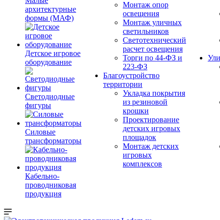
Малые
Монтаж опор
архитектурные
освещения
формы (МАФ)
Монтаж уличных
светильников
Светотехнический
расчет освещения
Детское игровое
Торги по 44-ФЗ и
Ули
оборудование
223-ФЗ
Благоустройство
территории
Укладка покрытия
Светодиодные
из резиновой
фигуры
крошки
Проектирование
детских игровых
Силовые
площадок
трансформаторы
Монтаж детских
игровых
комплексов
Кабельно-
проводниковая
продукция