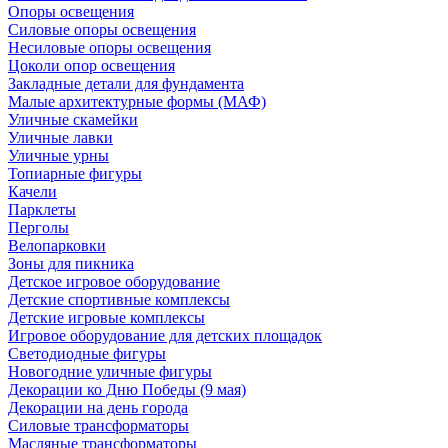
Опоры освещения
Силовые опоры освещения
Несиловые опоры освещения
Цоколи опор освещения
Закладные детали для фундамента
Малые архитектурные формы (МАФ)
Уличные скамейки
Уличные лавки
Уличные урны
Топиарные фигуры
Качели
Парклеты
Перголы
Велопарковки
Зоны для пикника
Детское игровое оборудование
Детские спортивные комплексы
Детские игровые комплексы
Игровое оборудование для детских площадок
Светодиодные фигуры
Новогодние уличные фигуры
Декорации ко Дню Победы (9 мая)
Декорации на день города
Силовые трансформаторы
Масляные трансформаторы