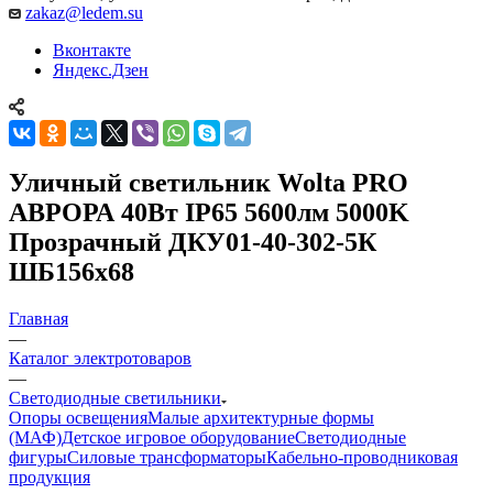
zakaz@ledem.su
Вконтакте
Яндекс.Дзен
Уличный светильник Wolta PRO
АВРОРА 40Вт IP65 5600лм 5000K
Прозрачный ДКУ01-40-302-5К
ШБ156х68
Главная
—
Каталог электротоваров
—
Светодиодные светильники
Опоры освещения
Малые архитектурные формы
(МАФ)
Детское игровое оборудование
Светодиодные
фигуры
Силовые трансформаторы
Кабельно-проводниковая
продукция