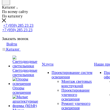
Каталог
По всему сайту
По каталогу
+7 (959) 285 23 23
+7 (959) 285 23 23
Заказать звонок
Войти
Каталог
Услуги
Наши пр
Светодиодные
Проектирование систем
Пра
светильники
освещения
оф
Монтаж световых
конструкций
Опоры
Проектирование
освещения
уличного
освещения
Ремонт уличного
освещения