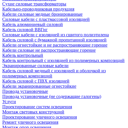
Сухие силовые трансформаторы
Кабельно-проводниковая продукция
Кабели силовые медные бронированные
Силовые кабели с пластмассовой изоляцией
Кабель алюминиевый силовой
Кабель силовой ВВГнг
Силовые кабели с изоляцией из сшитого полиэтилена
Кабель силовой с бумажной пропитанной изоляцией
Кабели огнестойкие и не распространяющие горение
Кабели силовые не распространяющие горение
Кабель контрольный
Кабель контрольный с изоляцией из полимерных композиций
Экранированные силовые кабели
Кабель силовой медный с изоляцией и оболочкой из
полимерных композиций
Кабель силовой с ПВХ изоляцией
Кабели экранированные огнестойкие
Провода установочные
Провода установочные (не содержащие галогены)
Услуги
Проектирование систем освещения
Монтаж световых конструкций
Проектирование уличного освещения
Ремонт уличного освещения
Монтаж опор освещения