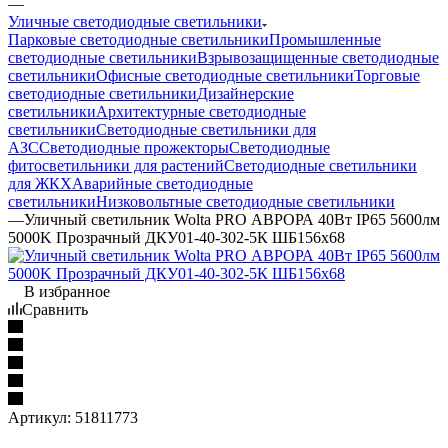
—
Уличные светодиодные светильники
Парковые светодиодные светильники
Промышленные
светодиодные светильники
Взрывозащищенные светодиодные
светильники
Офисные светодиодные светильники
Торговые
светодиодные светильники
Дизайнерские
светильники
Архитектурные светодиодные
светильники
Светодиодные светильники для
АЗС
Светодиодные прожекторы
Светодиодные
фитосветильники для растений
Светодиодные светильники
для ЖКХ
Аварийные светодиодные
светильники
Низковольтные светодиодные светильники
—
Уличный светильник Wolta PRO АВРОРА 40Вт IP65 5600лм
5000K Прозрачный ДКУ01-40-302-5К ШБ156х68
В избранное
Сравнить
Артикул:
51811773