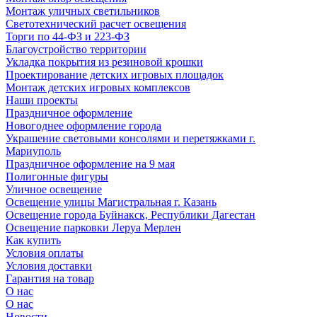
Монтаж уличных светильников
Светотехнический расчет освещения
Торги по 44-ФЗ и 223-ФЗ
Благоустройство территории
Укладка покрытия из резиновой крошки
Проектирование детских игровых площадок
Монтаж детских игровых комплексов
Наши проекты
Праздничное оформление
Новогоднее оформление города
Украшение световыми консолями и перетяжками г.
Мариуполь
Праздничное оформление на 9 мая
Полигонные фигуры
Уличное освещение
Освещение улицы Магистральная г. Казань
Освещение города Буйнакск, Республики Дагестан
Освещение парковки Леруа Мерлен
Как купить
Условия оплаты
Условия доставки
Гарантия на товар
О нас
О нас
Новости