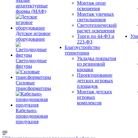
Малые
Монтаж опор
архитектурные
освещения
формы (МАФ)
Монтаж уличных
светильников
Светотехнический
расчет освещения
Детское игровое
Торги по 44-ФЗ и
Ули
оборудование
223-ФЗ
Благоустройство
территории
Укладка покрытия
Светодиодные
из резиновой
фигуры
крошки
Проектирование
детских игровых
Силовые
площадок
трансформаторы
Монтаж детских
игровых
комплексов
Кабельно-
проводниковая
продукция