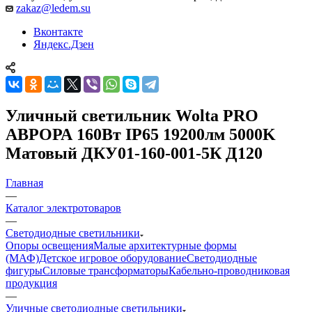
zakaz@ledem.su
Вконтакте
Яндекс.Дзен
Уличный светильник Wolta PRO
АВРОРА 160Вт IP65 19200лм 5000K
Матовый ДКУ01-160-001-5К Д120
Главная
—
Каталог электротоваров
—
Светодиодные светильники
Опоры освещения
Малые архитектурные формы
(МАФ)
Детское игровое оборудование
Светодиодные
фигуры
Силовые трансформаторы
Кабельно-проводниковая
продукция
—
Уличные светодиодные светильники