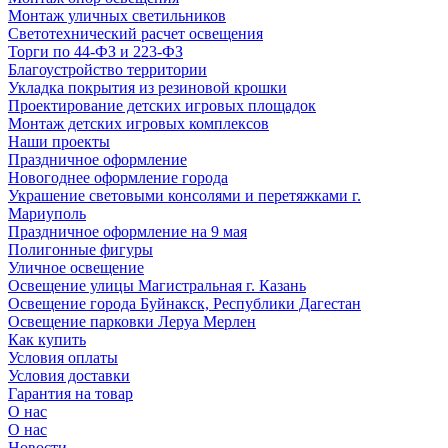
Монтаж уличных светильников
Светотехнический расчет освещения
Торги по 44-ФЗ и 223-ФЗ
Благоустройство территории
Укладка покрытия из резиновой крошки
Проектирование детских игровых площадок
Монтаж детских игровых комплексов
Наши проекты
Праздничное оформление
Новогоднее оформление города
Украшение световыми консолями и перетяжками г.
Мариуполь
Праздничное оформление на 9 мая
Полигонные фигуры
Уличное освещение
Освещение улицы Магистральная г. Казань
Освещение города Буйнакск, Республики Дагестан
Освещение парковки Леруа Мерлен
Как купить
Условия оплаты
Условия доставки
Гарантия на товар
О нас
О нас
Новости