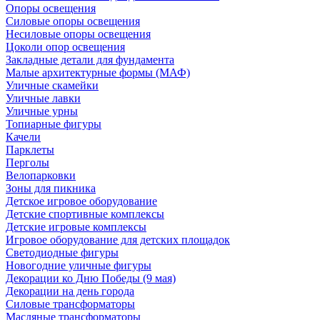
Опоры освещения
Силовые опоры освещения
Несиловые опоры освещения
Цоколи опор освещения
Закладные детали для фундамента
Малые архитектурные формы (МАФ)
Уличные скамейки
Уличные лавки
Уличные урны
Топиарные фигуры
Качели
Парклеты
Перголы
Велопарковки
Зоны для пикника
Детское игровое оборудование
Детские спортивные комплексы
Детские игровые комплексы
Игровое оборудование для детских площадок
Светодиодные фигуры
Новогодние уличные фигуры
Декорации ко Дню Победы (9 мая)
Декорации на день города
Силовые трансформаторы
Масляные трансформаторы