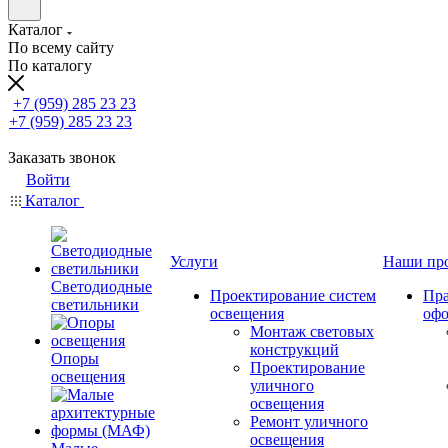
Каталог
По всему сайту
По каталогу
+7 (959) 285 23 23
+7 (959) 285 23 23
Заказать звонок
Войти
Каталог
Услуги
Наши пр
Светодиодные
Проектирование систем
Пра
светильники
освещения
оф
Монтаж световых
конструкций
Опоры
Проектирование
освещения
уличного
освещения
Ремонт уличного
освещения