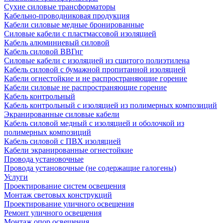
Сухие силовые трансформаторы
Кабельно-проводниковая продукция
Кабели силовые медные бронированные
Силовые кабели с пластмассовой изоляцией
Кабель алюминиевый силовой
Кабель силовой ВВГнг
Силовые кабели с изоляцией из сшитого полиэтилена
Кабель силовой с бумажной пропитанной изоляцией
Кабели огнестойкие и не распространяющие горение
Кабели силовые не распространяющие горение
Кабель контрольный
Кабель контрольный с изоляцией из полимерных композиций
Экранированные силовые кабели
Кабель силовой медный с изоляцией и оболочкой из
полимерных композиций
Кабель силовой с ПВХ изоляцией
Кабели экранированные огнестойкие
Провода установочные
Провода установочные (не содержащие галогены)
Услуги
Проектирование систем освещения
Монтаж световых конструкций
Проектирование уличного освещения
Ремонт уличного освещения
Монтаж опор освещения