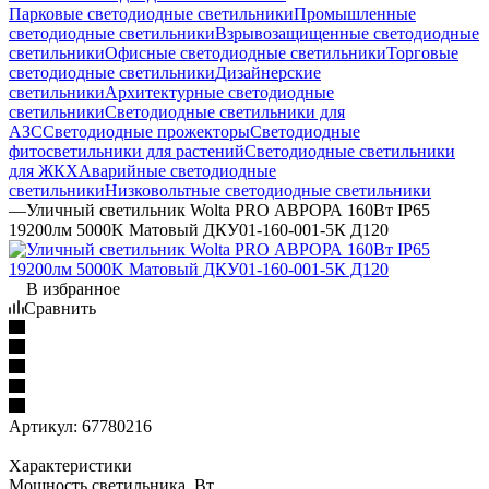
Парковые светодиодные светильники
Промышленные
светодиодные светильники
Взрывозащищенные светодиодные
светильники
Офисные светодиодные светильники
Торговые
светодиодные светильники
Дизайнерские
светильники
Архитектурные светодиодные
светильники
Светодиодные светильники для
АЗС
Светодиодные прожекторы
Светодиодные
фитосветильники для растений
Светодиодные светильники
для ЖКХ
Аварийные светодиодные
светильники
Низковольтные светодиодные светильники
—
Уличный светильник Wolta PRO АВРОРА 160Вт IP65
19200лм 5000K Матовый ДКУ01-160-001-5К Д120
В избранное
Сравнить
Артикул:
67780216
Характеристики
Мощность светильника, Вт