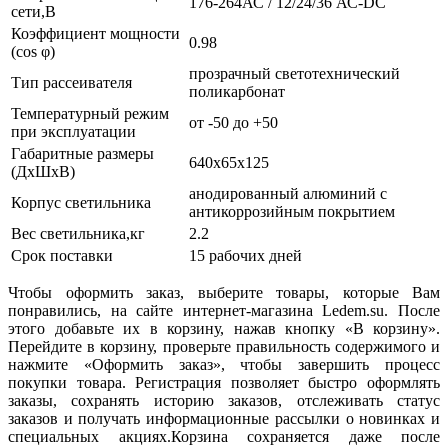
176-264АС / 12/24/36 АС-DC
сети,В
Коэффициент мощности
0.98
(cos φ)
прозрачный светотехнический
Тип рассеивателя
поликарбонат
Температурный режим
от -50 до +50
при эксплуатации
Габаритные размеры
640х65х125
(ДхШхВ)
анодированный алюминий с
Корпус светильника
антикоррозийным покрытием
Вес светильника,кг
2.2
Срок поставки
15 рабочих дней
Чтобы оформить заказ, выберите товары, которые Вам
понравились, на сайте интернет-магазина Ledem.su. После
этого добавьте их в корзину, нажав кнопку «В корзину».
Перейдите в корзину, проверьте правильность содержимого и
нажмите «Оформить заказ», чтобы завершить процесс
покупки товара. Регистрация позволяет быстро оформлять
заказы, сохранять историю заказов, отслеживать статус
заказов и получать информационные рассылки о новинках и
специальных акциях.Корзина сохраняется даже после