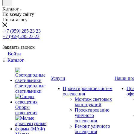
Каталог
По всему сайту
По каталогу
+7 (959) 285 23 23
+7 (959) 285 23 23
Заказать звонок
Войти
Каталог
Услуги
Наши пр
Светодиодные
Проектирование систем
Пра
светильники
освещения
оф
Монтаж световых
конструкций
Опоры
Проектирование
освещения
уличного
освещения
Ремонт уличного
освещения