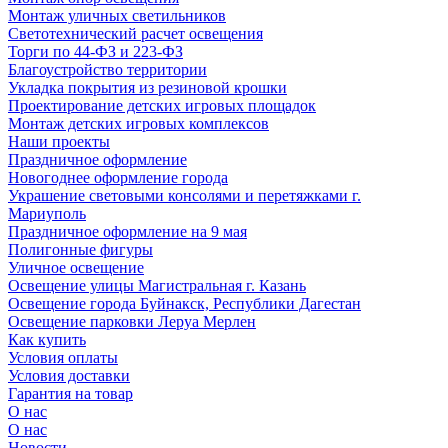
Монтаж уличных светильников
Светотехнический расчет освещения
Торги по 44-ФЗ и 223-ФЗ
Благоустройство территории
Укладка покрытия из резиновой крошки
Проектирование детских игровых площадок
Монтаж детских игровых комплексов
Наши проекты
Праздничное оформление
Новогоднее оформление города
Украшение световыми консолями и перетяжками г.
Мариуполь
Праздничное оформление на 9 мая
Полигонные фигуры
Уличное освещение
Освещение улицы Магистральная г. Казань
Освещение города Буйнакск, Республики Дагестан
Освещение парковки Леруа Мерлен
Как купить
Условия оплаты
Условия доставки
Гарантия на товар
О нас
О нас
Новости