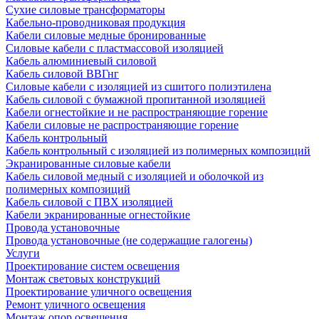
Сухие силовые трансформаторы
Кабельно-проводниковая продукция
Кабели силовые медные бронированные
Силовые кабели с пластмассовой изоляцией
Кабель алюминиевый силовой
Кабель силовой ВВГнг
Силовые кабели с изоляцией из сшитого полиэтилена
Кабель силовой с бумажной пропитанной изоляцией
Кабели огнестойкие и не распространяющие горение
Кабели силовые не распространяющие горение
Кабель контрольный
Кабель контрольный с изоляцией из полимерных композиций
Экранированные силовые кабели
Кабель силовой медный с изоляцией и оболочкой из
полимерных композиций
Кабель силовой с ПВХ изоляцией
Кабели экранированные огнестойкие
Провода установочные
Провода установочные (не содержащие галогены)
Услуги
Проектирование систем освещения
Монтаж световых конструкций
Проектирование уличного освещения
Ремонт уличного освещения
Монтаж опор освещения