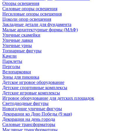
Опоры освещения
Силовые опоры освещения
Несиловые опоры освещения
Цоколи опор освещения
Закладные детали для фундамента
Малые архитектурные формы (МАФ)
Уличные скамейки
Уличные лавки
Уличные урны
Топиарные фигуры
Качели
Парклеты
Перголы
Велопарковки
Зоны для пикника
Детское игровое оборудование
Детские спортивные комплексы
Детские игровые комплексы
Игровое оборудование для детских площадок
Светодиодные фигуры
Новогодние уличные фигуры
Декорации ко Дню Победы (9 мая)
Декорации на день города
Силовые трансформаторы
Масляные трансформаторы