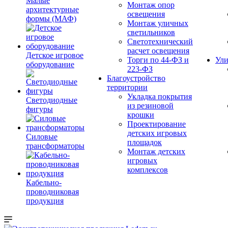
Малые
Монтаж опор
архитектурные
освещения
формы (МАФ)
Монтаж уличных
светильников
Светотехнический
расчет освещения
Детское игровое
Торги по 44-ФЗ и
Ули
оборудование
223-ФЗ
Благоустройство
территории
Укладка покрытия
Светодиодные
из резиновой
фигуры
крошки
Проектирование
детских игровых
Силовые
площадок
трансформаторы
Монтаж детских
игровых
комплексов
Кабельно-
проводниковая
продукция