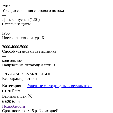
—
7987
Угол рассеивания светового потока
—
Д – косинусная (120°)
Степень защиты
—
IP66
Цветовая температура,К
—
3000/4000/5000
Способ установки светильника
—
консольное
Напряжение питающей сети,В
—
176-264АС / 12/24/36 АС-DC
Все характеристики
Категория
—
Уличные светодиодные светильники
6 620
₽
/шт
Варианты цен
6 620
₽
/шт
Подробности
Срок поставки: 15 рабочих дней