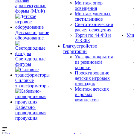
Малые
Монтаж опор
архитектурные
освещения
формы (МАФ)
Монтаж уличных
светильников
Светотехнический
расчет освещения
Детское игровое
Торги по 44-ФЗ и
Ули
оборудование
223-ФЗ
Благоустройство
территории
Укладка покрытия
Светодиодные
из резиновой
фигуры
крошки
Проектирование
детских игровых
Силовые
площадок
трансформаторы
Монтаж детских
игровых
комплексов
Кабельно-
проводниковая
продукция