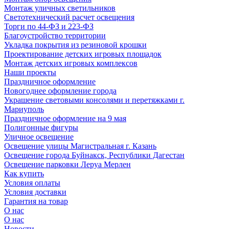
Монтаж уличных светильников
Светотехнический расчет освещения
Торги по 44-ФЗ и 223-ФЗ
Благоустройство территории
Укладка покрытия из резиновой крошки
Проектирование детских игровых площадок
Монтаж детских игровых комплексов
Наши проекты
Праздничное оформление
Новогоднее оформление города
Украшение световыми консолями и перетяжками г.
Мариуполь
Праздничное оформление на 9 мая
Полигонные фигуры
Уличное освещение
Освещение улицы Магистральная г. Казань
Освещение города Буйнакск, Республики Дагестан
Освещение парковки Леруа Мерлен
Как купить
Условия оплаты
Условия доставки
Гарантия на товар
О нас
О нас
Новости