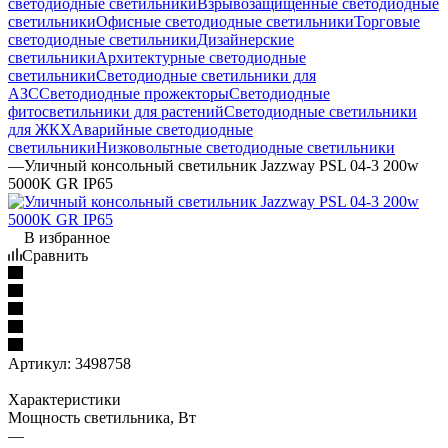
светодиодные светильники
Взрывозащищенные светодиодные
светильники
Офисные светодиодные светильники
Торговые
светодиодные светильники
Дизайнерские
светильники
Архитектурные светодиодные
светильники
Светодиодные светильники для
АЗС
Светодиодные прожекторы
Светодиодные
фитосветильники для растений
Светодиодные светильники
для ЖКХ
Аварийные светодиодные
светильники
Низковольтные светодиодные светильники
—
Уличный консольный светильник Jazzway PSL 04-3 200w
5000K GR IP65
В избранное
Сравнить
Артикул:
3498758
Характеристики
Мощность светильника, Вт
—