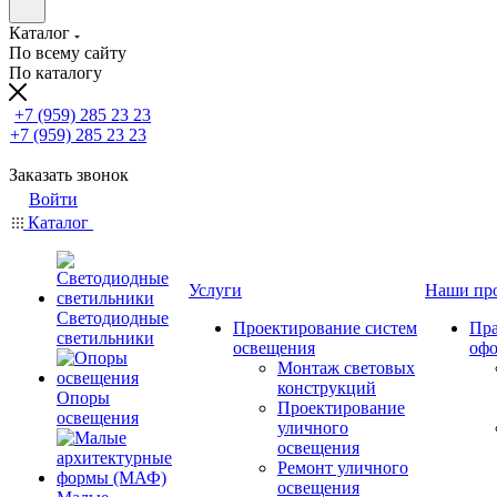
Каталог
По всему сайту
По каталогу
+7 (959) 285 23 23
+7 (959) 285 23 23
Заказать звонок
Войти
Каталог
Услуги
Наши пр
Светодиодные
Проектирование систем
Пра
светильники
освещения
оф
Монтаж световых
конструкций
Опоры
Проектирование
освещения
уличного
освещения
Ремонт уличного
освещения