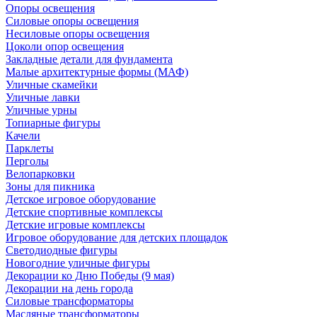
Опоры освещения
Силовые опоры освещения
Несиловые опоры освещения
Цоколи опор освещения
Закладные детали для фундамента
Малые архитектурные формы (МАФ)
Уличные скамейки
Уличные лавки
Уличные урны
Топиарные фигуры
Качели
Парклеты
Перголы
Велопарковки
Зоны для пикника
Детское игровое оборудование
Детские спортивные комплексы
Детские игровые комплексы
Игровое оборудование для детских площадок
Светодиодные фигуры
Новогодние уличные фигуры
Декорации ко Дню Победы (9 мая)
Декорации на день города
Силовые трансформаторы
Масляные трансформаторы