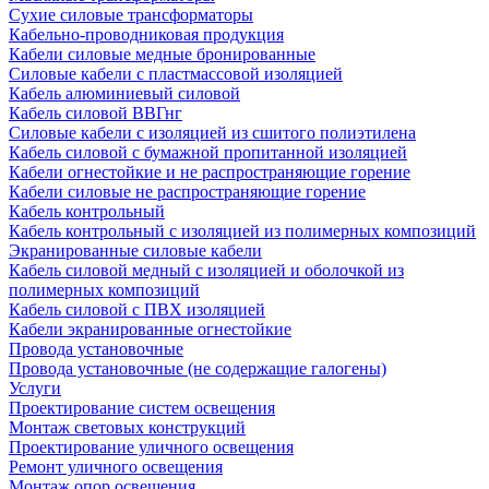
Сухие силовые трансформаторы
Кабельно-проводниковая продукция
Кабели силовые медные бронированные
Силовые кабели с пластмассовой изоляцией
Кабель алюминиевый силовой
Кабель силовой ВВГнг
Силовые кабели с изоляцией из сшитого полиэтилена
Кабель силовой с бумажной пропитанной изоляцией
Кабели огнестойкие и не распространяющие горение
Кабели силовые не распространяющие горение
Кабель контрольный
Кабель контрольный с изоляцией из полимерных композиций
Экранированные силовые кабели
Кабель силовой медный с изоляцией и оболочкой из
полимерных композиций
Кабель силовой с ПВХ изоляцией
Кабели экранированные огнестойкие
Провода установочные
Провода установочные (не содержащие галогены)
Услуги
Проектирование систем освещения
Монтаж световых конструкций
Проектирование уличного освещения
Ремонт уличного освещения
Монтаж опор освещения