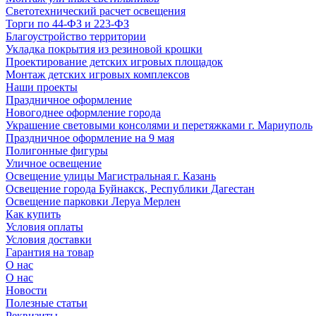
Светотехнический расчет освещения
Торги по 44-ФЗ и 223-ФЗ
Благоустройство территории
Укладка покрытия из резиновой крошки
Проектирование детских игровых площадок
Монтаж детских игровых комплексов
Наши проекты
Праздничное оформление
Новогоднее оформление города
Украшение световыми консолями и перетяжками г. Мариуполь
Праздничное оформление на 9 мая
Полигонные фигуры
Уличное освещение
Освещение улицы Магистральная г. Казань
Освещение города Буйнакск, Республики Дагестан
Освещение парковки Леруа Мерлен
Как купить
Условия оплаты
Условия доставки
Гарантия на товар
О нас
О нас
Новости
Полезные статьи
Реквизиты