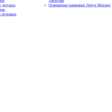
шки
Дагестан
 детских
Освещение парковки Леруа Мерлен
док
х игровых