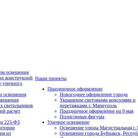
ем освещения
ых конструкций
Наши проекты
е уличного
Праздничное оформление
о освещения
Новогоднее оформление города
свещения
Украшение световыми консолями и
х светильников
перетяжками г. Мариуполь
ий расчет
Праздничное оформление на 9 мая
Полигонные фигуры
 и 223-ФЗ
Уличное освещение
ритории
Освещение улицы Магистральная г. 
ия из
Освещение города Буйнакск, Респу