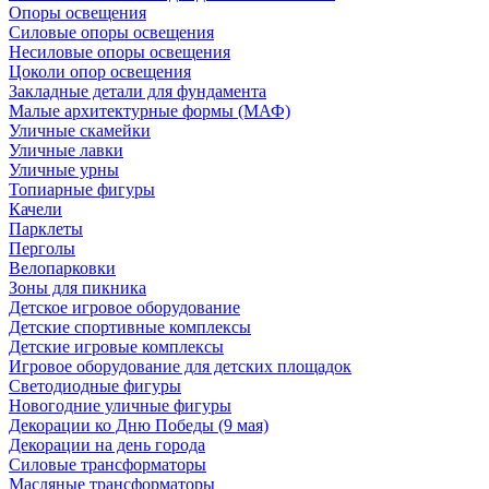
Опоры освещения
Силовые опоры освещения
Несиловые опоры освещения
Цоколи опор освещения
Закладные детали для фундамента
Малые архитектурные формы (МАФ)
Уличные скамейки
Уличные лавки
Уличные урны
Топиарные фигуры
Качели
Парклеты
Перголы
Велопарковки
Зоны для пикника
Детское игровое оборудование
Детские спортивные комплексы
Детские игровые комплексы
Игровое оборудование для детских площадок
Светодиодные фигуры
Новогодние уличные фигуры
Декорации ко Дню Победы (9 мая)
Декорации на день города
Силовые трансформаторы
Масляные трансформаторы