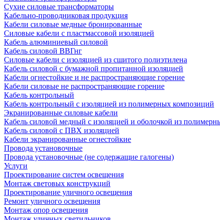
Сухие силовые трансформаторы
Кабельно-проводниковая продукция
Кабели силовые медные бронированные
Силовые кабели с пластмассовой изоляцией
Кабель алюминиевый силовой
Кабель силовой ВВГнг
Силовые кабели с изоляцией из сшитого полиэтилена
Кабель силовой с бумажной пропитанной изоляцией
Кабели огнестойкие и не распространяющие горение
Кабели силовые не распространяющие горение
Кабель контрольный
Кабель контрольный с изоляцией из полимерных композиций
Экранированные силовые кабели
Кабель силовой медный с изоляцией и оболочкой из полимер
Кабель силовой с ПВХ изоляцией
Кабели экранированные огнестойкие
Провода установочные
Провода установочные (не содержащие галогены)
Услуги
Проектирование систем освещения
Монтаж световых конструкций
Проектирование уличного освещения
Ремонт уличного освещения
Монтаж опор освещения
Монтаж уличных светильников